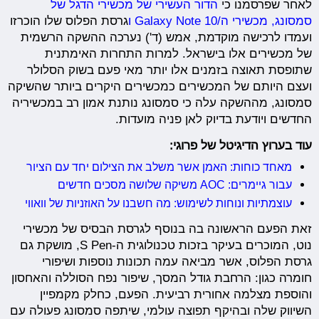
לאחר שפרסמנו כי
הדור העשירי של מכשירי הדגל של
סמסונג, מכשירי ה/Galaxy Note 10 ו
גרסת הפלוס שלו הוכרזו
ועמדו לרכישה מוקדמת, אמש (ד') נערכה ההשקה הרשמית
של מכשירים אלו בישראל. למרות התחרות האימתנית
שתופסת תאוצה בזמנים אלו יותר מאי פעם בשוק הסלולר
ועצם היותם של המכשירים כמכשירים היקרים ביותר שהשיקה
סמסונג, מההשקה עלה כי סמסונג נותנת אמון רב במכשיריה
החדשים ויודעת בדיוק לאן פניה מועדות.
עוד בערוץ הדיגיטל של פרוגי:
מאחד כוחות: האמן אשר משלב את הצילום יחד עם הציור
עבור גיימרים: AOC משיקה שלושה מסכים חדשים
עוצמתיות ונוחות לשימוש: מה חשבנו על האוזניות של וואווי
זאת הפעם הראשונה בה בנוסף לגרסת הבסיס של מכשירי
נוט, המוכרים בעיקר בזכות טכנולוגית ה-S Pen, מושקת גם
גרסת הפלוס, אשר מביאה עמה תכונות נוספות ושיפורי
חומרה כגון: הרחבת גודל המסך, שיפור נפח הסוללה והאחסון
והוספת מצלמה אחורית רביעית. הפעם, כחלק מקמפיין
השיווק שלה ובהיקף תפוצה עולמי, שיתפה סמסונג פעולה עם