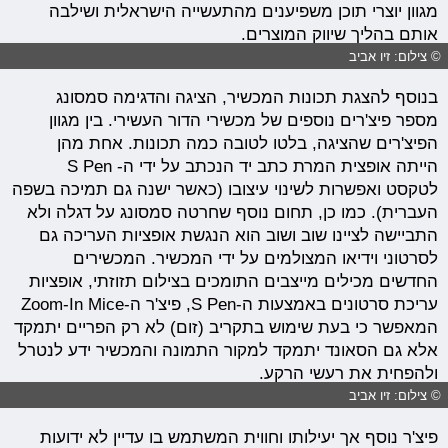
מגוון יוצרי תוכן משפיענים מהתעשייה הישראלית ושילבה
אותם בהליך שיווק המוצרים.
© צילום: זיו אביב
בנוסף להצגת תכונות המכשיר, הציגה והדגימה סמסונג
מספר פיצ'רים נוספים של מכשירי הדור העשירי. בין מגוון
הפיצ'רים שהציגה, בלטו לטובה כמה תכונות. אחת מהן
הייתה אופצית המרת כתב יד הנכתב על ידי ה- S Pen
לטקסט ואפשרות לשינוי עיצובו (כאשר ישנה גם תמיכה בשפה
העברית). כמו כן, תחום נוסף שחרטה סמסונג על דגלה ולא
התביישה לציינו שוב ושוב הוא הנגשת אופציות העריכה גם
לסרטוני וידיאו המצולמים על ידי המכשיר. המכשירים
החדשים מכילים מייצבים התומכים בצילום תזוזתי, אופציות
עריכת סרטונים באמצעות ה-S Pen, פיצ'ר ה-Zoom-In Mice
המאפשר כי בעת שימוש בתקריב (זום) לא רק הפריים יתמקד
אלא גם הסאונד יתמקד למקור התמונה והמכשיר ידע לנטרל
ולהפחית את רעשי הרקע.
© צילום: זיו אביב
פיצ'ר נוסף אך יעילותו וחווית המשתמש בו עדיין לא ידועות