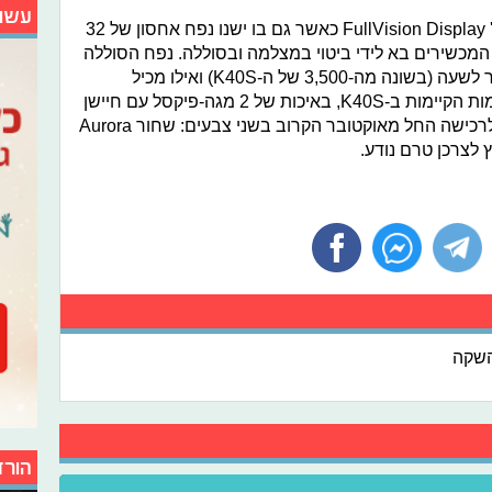
עשו
ה-K50S הינו בעל מסך בגודל 6.5 אינץ' FullVision Display כאשר גם בו ישנו נפח אחסון של 32
דל העיקרי בין המכשירים בא לידי ביטוי במצלמה ובסוללה. נפח הסוללה
של ה-K50S עומד על 4,000 מילי-אמפר לשעה (בשונה מה-3,500 של ה-K40S) ואילו מכיל
מצלמה אחורית שלישית, בנוסף למצלמות הקיימות ב-K40S, באיכות של 2 מגה-פיקסל עם חיישן
עומק. המכשירים החדשים יהיו זמינים לרכישה החל מאוקטובר הקרוב בשני צבעים: שחור Aurora
שקה
הורד