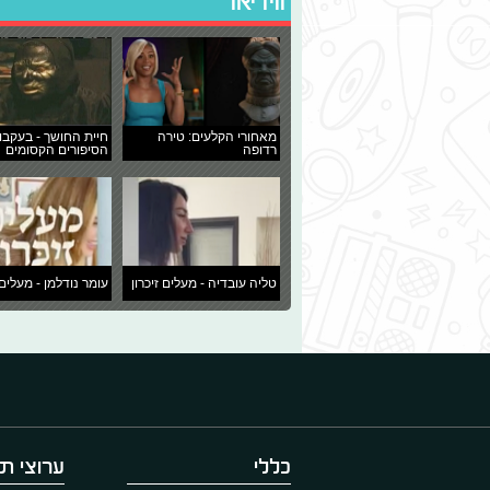
ווידיאו
מאחורי הקלעים: טירה
חיית החושך - בעקבו
רדופה
הסיפורים הקסומים
טליה עובדיה - מעלים זיכרון
עומר נודלמן - מעלים 
כללי
ערוצי תו