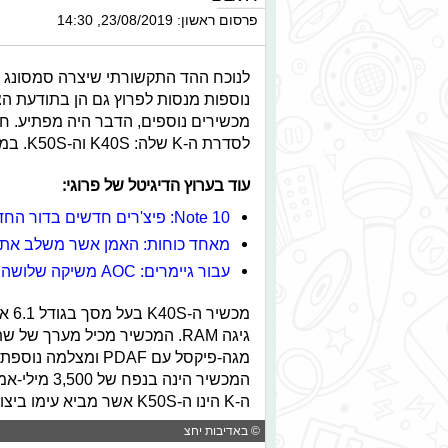
פרסום ראשון: 23/08/2019, 14:30
לנוכח ההד התקשורתי שיצרה סמסונג 
נוספות מנסות לפרוץ גם הן בתודעת הצ
לסדרת ה-K שלה: K40S וה-K50S. במכשיריה החדשים, פונה LG בעיקר לשוק קהל הבניים.
עוד בערוץ הדיגיטל של פרוגי:
Note 10: פיצ'רים חדשים בדור החדש של המכשיר
מאחד כוחות: האמן אשר משלב את ה
עבור גיימרים: AOC משיקה שלושה מסכים חדשים
ה-K הינו ה-K50S אשר מביא עימו ביצועים יותר טובים במעט ממכשיר ה-K40S.
© באדיבות יחצ