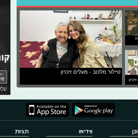
ת
טיילור מלכוב - מעלים זיכרון
זיכרון
כן
ווידיאו
תגיות