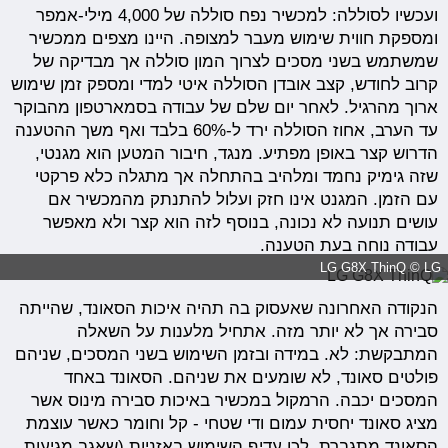
ועכשיו לסוללה: למכשיר נפח סוללה של 4,000 מילי-אמפר
ומספקת חווית שימוש מעבר למצופה. היינו מצפים ממכשיר
שמשתמש בשני מסכים לצרוך המון סוללה אך מבדיקה של
קרוב לחודש, קצב אובדן הסוללה איטי למדי ומספק זמן שימוש
ארוך מהרגיל. לאחר יום שלם של עבודה בסמארטפון מהבוקר
עד הערב, אחוז הסוללה ירד ל-60% בלבד ואף משך ההטענה
הדרוש קצר באופן מפתיע. מנגד, חיבור המטען הוא מגנטי,
שזה גימיק נחמד ומלהיב בהתחלה אך מתגלה כלא פרקטי
עם הזמן. המגנט אינו חזק ועלול להתנתק מהמכשיר אם
עושים תנועה לא נכונה, בנוסף לזה הוא קצר ולא מאפשר
עבודה נוחה בעת הטענה.
LG G8X ThinQ © LG
הנקודה האחרונה שאעסוק בה תהיה איכות הסאונד, שהייתה
סבירה אך לא יותר מזה. אתחיל מלענות על השאלה
המתבקשת: לא. במידה ובזמן השימוש בשני המסכים, שניהם
פולטים סאונד, לא שומעים את שניהם. הסאונד באחד
המסכים יכבה. הרמקול במכשיר באיכות סבירה מינוס אשר
מציג סאונד יחסית עמום ודי שטחי - קל וחומר כאשר עוצמת
הסאונד מתגברת, לכן עדיף השימוש באזניות (שאגב מגיעות