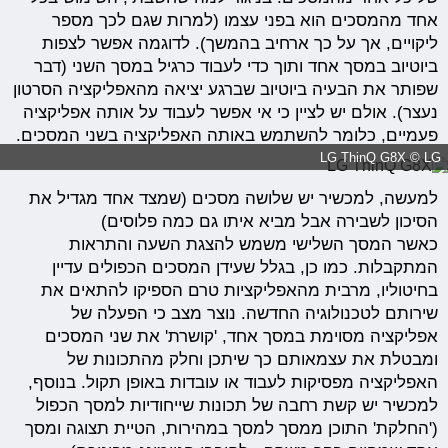
אחד מהמסכים הוא בפני עצמו (למרות שגם לכך מספר
ליקויים, אך על כך ארחיב בהמשך). לדוגמה אפשר לצפות
ביוטיוב במסך אחד ותוך כדי לעבוד כרגיל במסך השני (דבר
שפותר את הבעיה ביוטיוב שברגע יציאה מהאפליקציה הסרטון
נעצר). אולם יש לציין כי אי אפשר לעבוד על אותה אפליקציה
פעמיים, כלומר להשתמש באותה האפליקציה בשני המסכים.
LG ThinQ G8X © LG
למעשה, למכשיר יש שלושה מסכים (שמצד אחד מגדיל את
הסיכון לשבירה אבל מביא איתו גם כמה פלוסים)
כאשר המסך השלישי משמש להצגת השעה והתראות
המתקבלות. כמו כן, בגלל שעידן המסכים הכפולים עדיין
בחיטוליו, מרבית מהאפליקציות טרם הספיקו להתאים את
שירותם לטכנולוגיה החדשה. נוצר מצב כי הפעלה של
אפליקציה מסוימת במסך אחד, 'קושרת' את שני המסכים
ומבטלת את עצמאותם כך שיתכן וחלק מהתכונות של
האפליקציה מפסיקות לעבוד או עובדות באופן תקול. בנוסף,
למכשיר יש קשת רחבה של תכונות שייחודיות למסך הכפול
('החלקת' התוכן ממסך למסך במהירות, הטיית תצוגה ומסך