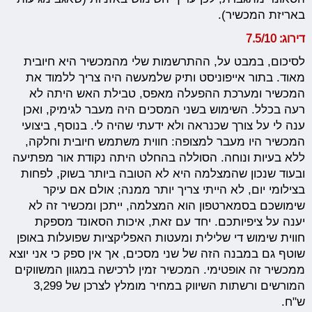
באריזת המכשיר).
דירוג: 7.5/10
לסיכום, במבט על, ההתרשמות שלי מהמכשיר היא חיובית
מאוד. בתור אייפוניסט ותיק שלמעשה היה צריך ללמוד את
המכשיר ומערכת ההפעלה מאפס, טבילת האש היתה לא
רעה בכלל. השימוש בשני המסכים היה מעבר לגימיק, ואכן
ענה לי על צורך שכנראה ולא ידעתי שהיה לי. בנוסף, ביצועי
המכשיר היו מעבר למצופה: חווית משתמש חיובית וחלקה,
ללא בעיות ונוחה. הסוללה בהחלט היתה נקודת אור מפתיעה
ובעוד שנכון שהמצלמה היא לא הטובה ביותר בשוק, לפחות
בצילומי יום, לא הייתי צריך יותר ממנה; אולם אם עיקר
שימושכם בסמארטפון הוא המצלמה, ייתכן ומכשיר זה לא
יענה על ציפיותכם. יחד עם זאת, איכות הסאונד מספקת
חווית שימוש די שלילית ומעטות האפליקציות שפועלות באופן
שוטף גם במבנה הזה של שני מסכים, אך אין ספק כי אני יוצא
ממכשיר זה אופטימי. המכשיר זמין לרכישה במגוון המשווקים
המורשים ורשתות השיווק במחיר מומלץ לצרכן של 3,299
ש"ח.