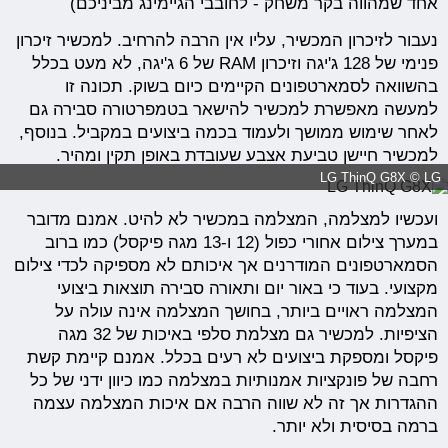
אחד שמהווה בקר משחק - לחובבי הגיימינג מביניכם)
נעבור לזיכרון המכשיר, עליו אין הרבה להרחיב. למכשיר זיכרון
פנימי של 128 ג'יגה וזיכרון RAM של 6 ג'יגה, לא מעט בכלל
בהשוואה לסמארטפונים הקיימים כיום בשוק. תכונה זו
למעשה מאפשרת למכשיר להישאר בטמפרטורה סבירה גם
לאחר שימוש ממושך ולעמוד בכמה ביצועים במקביל. בנוסף,
למכשיר חיישן טביעת אצבע שעובדת באופן תקין ומהיר.
LG ThinQ G8X © LG
ועכשיו למצלמה, המצלמה במכשיר לא להיט. אמנם מדובר
במערך צילום אחורי כפול (12 ו-13 מגה פיקסל) כמו ברוב
הסמארטפונים המודרנים אך איכותם לא מספיקה לכדי צילום
מקצועי. בעוד כי באור יום ותאורה סבירה תוצאות ביצועי
המצלמה ראויים ביותר, בחושך המצלמה אינה עולה על
הציפיות. למכשיר גם מצלמת סלפי באיכות של 32 מגה
פיקסל ומספקת ביצועים לא רעים בכלל. אמנם קיימת קשת
רחבה של פונקציות אמנותיות במצלמה כמו כיוון ידני של כל
ההגדרות אך זה לא שווה הרבה אם איכות המצלמה עצמה
ברמה בסיסית ולא יותר.