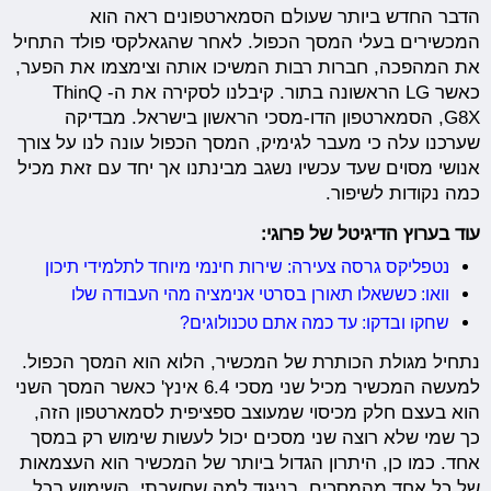
הדבר החדש ביותר שעולם הסמארטפונים ראה הוא
המכשירים בעלי המסך הכפול. לאחר שהגאלקסי פולד התחיל
את המהפכה, חברות רבות המשיכו אותה וצימצמו את הפער,
כאשר LG הראשונה בתור. קיבלנו לסקירה את ה- ThinQ
G8X, הסמארטפון הדו-מסכי הראשון בישראל. מבדיקה
שערכנו עלה כי מעבר לגימיק, המסך הכפול עונה לנו על צורך
אנושי מסוים שעד עכשיו נשגב מבינתנו אך יחד עם זאת מכיל
כמה נקודות לשיפור.
עוד בערוץ הדיגיטל של פרוגי:
נטפליקס גרסה צעירה: שירות חינמי מיוחד לתלמידי תיכון
וואו: כששאלו תאורן בסרטי אנימציה מהי העבודה שלו
שחקו ובדקו: עד כמה אתם טכנולוגים?
נתחיל מגולת הכותרת של המכשיר, הלוא הוא המסך הכפול.
למעשה המכשיר מכיל שני מסכי 6.4 אינץ' כאשר המסך השני
הוא בעצם חלק מכיסוי שמעוצב ספציפית לסמארטפון הזה,
כך שמי שלא רוצה שני מסכים יכול לעשות שימוש רק במסך
אחד. כמו כן, היתרון הגדול ביותר של המכשיר הוא העצמאות
של כל אחד מהמסכים. בניגוד למה שחשבתי, השימוש בכל