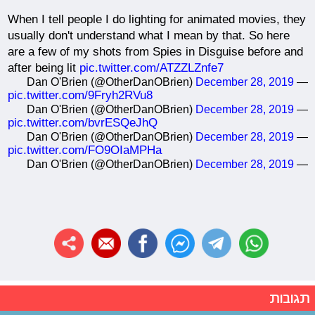
When I tell people I do lighting for animated movies, they
usually don't understand what I mean by that. So here
are a few of my shots from Spies in Disguise before and
after being lit
pic.twitter.com/ATZZLZnfe7
December 28, 2019
— Dan O'Brien (@OtherDanOBrien)
pic.twitter.com/9Fryh2RVu8
December 28, 2019
— Dan O'Brien (@OtherDanOBrien)
pic.twitter.com/bvrESQeJhQ
December 28, 2019
— Dan O'Brien (@OtherDanOBrien)
pic.twitter.com/FO9OIaMPHa
December 28, 2019
— Dan O'Brien (@OtherDanOBrien)
תגובות