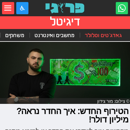
דיגיטל
גאדג'טים וסלולר
מחשבים ואינטרנט
משחקים
© צילום: מור צידון
הטירוף החדש: איך החדר נראה?
מיליון דולר!