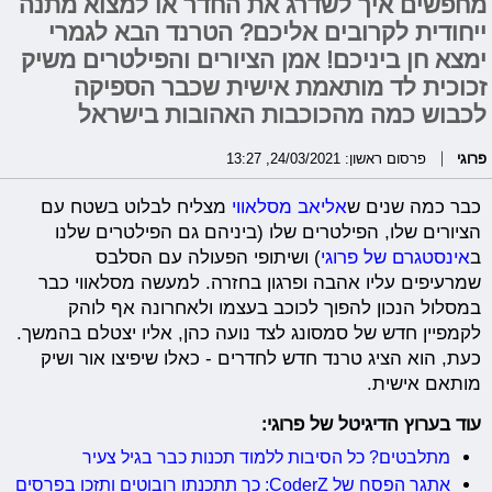
מחפשים איך לשדרג את החדר או למצוא מתנה
ייחודית לקרובים אליכם? הטרנד הבא לגמרי
ימצא חן ביניכם! אמן הציורים והפילטרים משיק
זכוכית לד מותאמת אישית שכבר הספיקה
לכבוש כמה מהכוכבות האהובות בישראל
פרוגי
פרסום ראשון: 24/03/2021, 13:27
כבר כמה שנים ש
אליאב מסלאווי
מצליח לבלוט בשטח עם
הציורים שלו, הפילטרים שלו (ביניהם גם הפילטרים שלנו
ב
אינסטגרם של פרוגי
) ושיתופי הפעולה עם הסלבס
שמרעיפים עליו אהבה ופרגון בחזרה. למעשה מסלאווי כבר
במסלול הנכון להפוך לכוכב בעצמו ולאחרונה אף לוהק
לקמפיין חדש של סמסונג לצד נועה כהן, אליו יצטלם בהמשך.
כעת, הוא הציג טרנד חדש לחדרים - כאלו שיפיצו אור ושיק
מותאם אישית.
עוד בערוץ הדיגיטל של פרוגי:
מתלבטים? כל הסיבות ללמוד תכנות כבר בגיל צעיר
אתגר הפסח של CoderZ: כך תתכנתו רובוטים ותזכו בפרסים