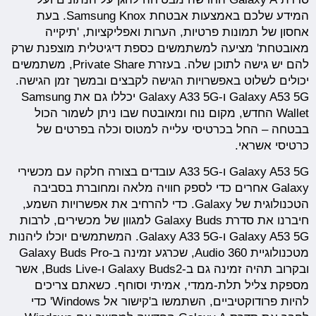
המידע שלכם באמצעות אבטחת Samsung Knox. בעת
אחסון של תמונות פרטיות, הערות ואפליקציות, 'תיקייה
מאובטחת' מציעה למשתמשים כספת דיגיטלית מוצפנת שרק
להם יש גישה לתוכן שלה. בעזרת Private Share, משתמשים
יכולים לשלוט באפשרויות הגישה לקבצים ובמשך זמן הגישה.
Galaxy A53 5G ו-Galaxy A33 5G יכללו גם את Samsung
Wallet החדש, מקום נוח ומאובטח שבו ניתן לשמור הכול
בבטחה – החל בכרטיסי עלייה למטוס וכלה בפרטים של
כרטיסי אשראי.
Galaxy A53 5G ו-A33 5G עובדים בצורה חלקה עם מכשירי
Galaxy אחרים כדי לספק חוויה מלאה ומחוברת בסביבה
הטכנולוגית של Galaxy. כדי להרחיב את אפשרויות השמע,
חיברנו את סדרת Galaxy Buds למגוון של מכשירים, לרבות
Galaxy A53 5G ו-Galaxy A33 5G. המשתמשים יוכלו ליהנות
מטכנולוגיית 360 Audio, שכרגע זמינה ב-Galaxy Buds Pro
ובקרוב תהיה זמינה גם ב-Galaxy Buds2 ו-Buds Live, אשר
מספקת צליל תלת-ממדי, אמיתי וסוחף. כשאתם צריכים
להיות פרודוקטיביים, השתמשו ב'קישור אל Windows' כדי