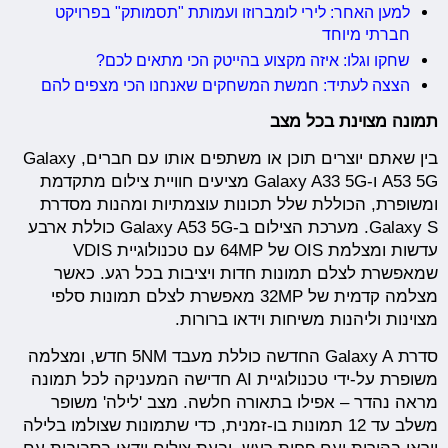
למען האחר: לירי לומברוזו ועמותת "תסמותק" בפרויקט
חברתי מיוחד
שחקו וגלו: איזה מקצוע בהייטק הכי מתאים לכם?
הצצה לעתיד: חמשת המשחקים שאנחנו הכי מצפים להם
תמונה מצוינת בכל מצב
בין שאתם יוצרים תוכן או משתפים אותו עם חברים, Galaxy
A53 5G ו-Galaxy A33 5G מציעים חוויית צילום מתקדמת
ומשופרת, הכוללת שלל תכונות עוצמתיות ומהנות מסדרת
Galaxy S. מערכת הצילום ב-Galaxy A53 5G כוללת ארבע
עדשות ומצלמת OIS של 64MP עם טכנולוגיית VDIS
שמאפשרת לצלם תמונות חדות ויציבות בכל רגע. כאשר
מצלמה קדמית של 32MP מאפשרת לצלם תמונות סלפי
מצוינות וליהנות משיחות וידאו ברורות.
סדרת Galaxy A החדשה כוללת מעבד 5NM חדש, ומצלמה
משופרת על-ידי טכנולוגיית AI חדישה המעניקה לכל תמונה
מראה נהדר – אפילו בתאורה חלשה. מצב 'לילה' משופר
משלב עד 12 תמונות בו-זמנית, כדי שתמונות שצולמו בלילה