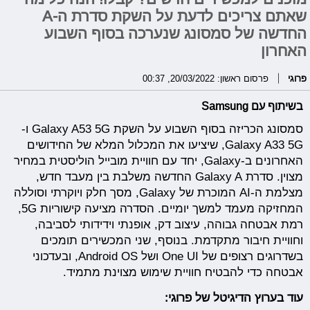
שאתם צריכים לדעת על השקת סדרת ה-A
החדשה של סמסונג שנערכה בסוף השבוע
האחרון
פרוגי
פרסום ראשון: 20/03/2022, 00:37
בשיתוף עם Samsung
סמסונג הכריזה בסוף השבוע על השקת Galaxy A53 5G ו-
Galaxy A33 5G, שיציעו את המכלול המלא של החידושים
האחרונים ב-Galaxy, יחד עם חוויית מובייל הוליסטית במחיר
מצוין. סדרת Galaxy A החדשה משלבת בין מעבד חדש,
מצלמת ה-AI המוכרת של Galaxy, מסך חלק ויוקרתי וסוללה
המחזיקה מעמד למשך יומיים. הסדרה מציעה קישוריות 5G,
רמת אבטחה גבוהה, עיצוב דק, אופנתי וידידותי לסביבה,
וחוויית חיבור מתקדמת. בנוסף, שני המכשירים תומכים
בשדרוגים רצופים של One UI ושל Android OS, ובעדכוני
אבטחה כדי להבטיח חוויית שימוש מצוינת מתמיד.
עוד בערוץ הדיגיטל של פרוגי: