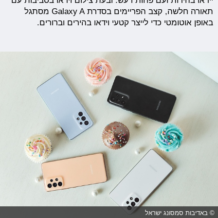
ייראו בהירות ועם פחות רעש. ובעת צילום וידאו בסביבות עם
תאורה חלשה, קצב הפריימים בסדרת Galaxy A מסתגל
באופן אוטומטי כדי לייצר קטעי וידאו בהירים וברורים.
© באדיבות סמסונג ישראל