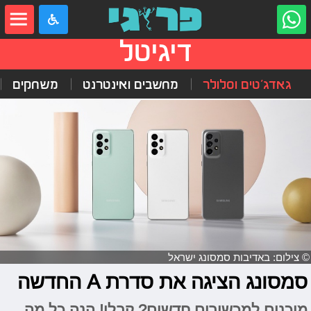
דיגיטל
גאדג'טים וסלולר
מחשבים ואינטרנט
משחקים
© צילום: באדיבות סמסונג ישראל
סמסונג הציגה את סדרת A החדשה
מוכנים למכשירים חדשים? קבלו! הנה כל מה