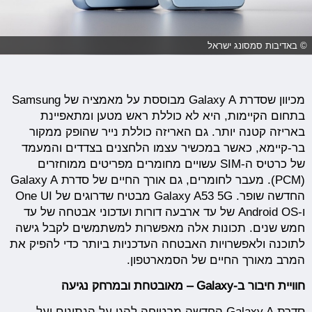
© באדיבות סמסונג ישראל
מכיוון שסדרת Galaxy A מבוססת על מאמציה של Samsung
בתחום הקיימות, היא לא כוללת ראש מטען ומתאפיינת
באריזה קטנה יותר. גם האריזה כוללת נייר שהופק ממקור
בר-קיימא, כאשר במכשיר עצמו הלחצנים בצדדים והמעמד
של כרטיס ה-SIM עשויים מחומרים מפריטים ממוחזרים
(PCM). מעבר לחומרים, גם אורך החיים של סדרת Galaxy A
החדשה שופר. Galaxy A53 5G מבטיח שדרוגים של One UI
ו-Android OS של עד ארבעה דורות ועדכוני אבטחה של עד
חמש שנים. תכונות אלה מאפשרות למשתמשים לקבל גישה
לתוכנה ולאפשרויות האבטחה העדכניות ביותר כדי להפיק את
המרב מאורך החיים של הסמארטפון.
חוויית חיבור ב-Galaxy – מאובטחת ובמרחק נגיעה
סדרת Galaxy A החדשה מבטיחה להגן על הנתונים ועל