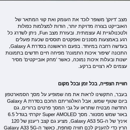
מצב 'דיוקן' משופר לוכד את העומק ואת קווי המתאר של
האובייקט בצורה מדויקת יותר, הודות למצלמות כפולות
ולטכנולוגיית AI עוצמתית. ובעזרת מצב Fun, ניתן לשדרג כל
רגע באמצעות מסננים ואפקטים תוססים שכעת פועלים
בעדשה רחבה במיוחד. בפעם הראשונה בסדרת Galaxy A,
התכונה 'שיפור איכות התמונה' מפיחה חיים חדשים בתמונות
ישנות ובעלות איכות נמוכה, כאשר 'מחק אובייקטים' מסיר
עצמים לא רצויים ברקע.
חוויית הצפייה, בכל זמן ובכל מקום
בעבר, התקשינו לראות את מה שמופיע על מסך הסמארטפון
ביום שטוף שמש, אבל האלגוריתם החכם בסדרת Galaxy A
החדשה מבטיח שתראו על גבי המסך פרטים ברורים, גם
באור שמש מסנוור. מסך Super AMOLED יוקרתי בגודל 6.5
אינץ' של ה-Galaxy A53 5G, מציע גם קצב ריענון של 120
הרץ כדי להעניק לכם חוויה סוחפת, כאשר ה-Galaxy A33 5G