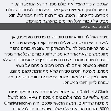
הגלקסיה כדי להציל את כולם מפני הרשע הנורא, דוקטור
נפריוס ולהפוך מאנשים שאף אחד לא מכיר לגיבורים שכולם
מכירים. כדי להבין, ראצ'ט מאוד רוצה להיות גיבור על, הוא
מביט על גיבורי העל הקיימים בהערצה מטורפת.
© צילום מסך מיוטיוב
סיפור העלילה דווקא זורם טוב ויש בו פרטים מעניינים, אך
לפעמים יש הרגשה שהעלילה צפויה וקצת קלישאתית. מה
שיפה לראות בעלילה של המשחק זה שזוג הגיבורים נהפך
מזוג אנשים שאף אחד לא מכיר, לזוג גיבורים שכל אחד מכיר
ורוצה להיות כמוהם. מערכת היחסים בין שני הגיבורים היא לא
הנושא במשחק ואתם לא תראו ריבים ביניהם על נושא
מסוים, מערכת יחסים סבירה שלא מתקדמת לשום מקום.
חשוב לציין שבכל אזור משחק יש אויבים יחודיים ושונים, מה
שגורם לגיוון חיובי במשחק.
Ratchet &Clank הוא משחק פלטפורמה עם מכניקת יריות
בגוף שלישי עם כמה אלמנטים מעולם ה-RPG, כמו למשל
מערכות שידרוגים. הנשק הראשי שלכם יהיה ה-Omniwrench
8000, מפתח הברגים של ראצ'ט, שבעזרתו תוכלו להכות