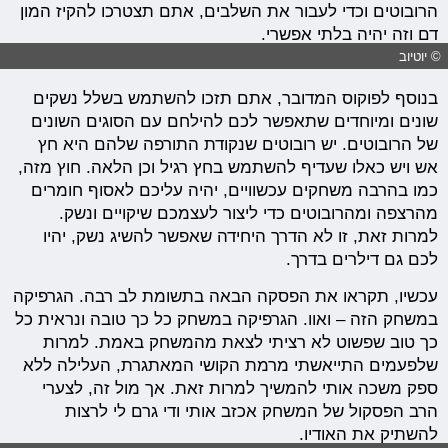
הרובוטים וכדי לעבור את השלבים, אתם תצטרכו להקיז המון
דם וזה יהיה בלתי אפשרי.
© יוטיוב
בנוסף לפוקוס המדובר, אתם תזכו להשתמש בשלל נשקים
שונים ומיוחדים שתאפשר לכם להילחם עם הסוגים השונים
של הרובוטים. יש רובוטים שנקודת התורפה שלהם היא חץ
אש ויש כאלו שעדיף להשתמש בחץ רגיל וכן הלאה. חוץ מזה,
כמו בהרבה משחקים עכשוויים, יהיה עליכם לאסוף חומרים
מהרצפה ומהרובוטים כדי ליצור לעצמכם שיקויים ונשק.
למרות זאת, זו לא הדרך היחידה שאפשר להשיג נשק, יהיו
לכם גם דילרים בדרך.
עכשיו, תקראו את הפסקה הבאה בתשומת לב רבה. הגרפיקה
במשחק הזה – ואוו. הגרפיקה במשחק כל כך טובה ונראית כל
כך טוב שפשוט לא רציתי לצאת מהמשחק באמת. למרות
שלפעמים התייאשתי מרמת הקושי המאתגרת, העלילה ללא
ספק משכה אותי להמשיך למרות זאת. אך מול זה, לצערי
הרב הפסקול של המשחק אכזב אותי ודי גרם לי לרצות
להשתיק את האודיו.