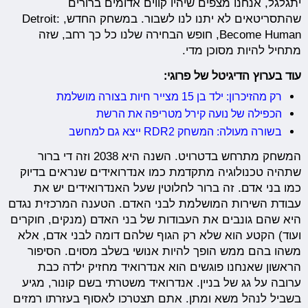
יתגלגל, אנחנו מצפים שיהיו קווים אדומים ברורים
שהתסריטאים לא יתנו לנו לשבור. במשחק החדש, Detroit:
Become Human, חופש הבחירה שלנו כל כך רחב, שזה
מתחיל להיות מסוכן מדי.
עוד בערוץ הדיגיטל של פרוגי:
רק מהזיכרון: ילד בן 15 מצייר חיות בצורה מושלמת
הכפילה של נועה קירל מטריפה את הרשת
בשורה מעולה: המשחק RDR2 ייצא גם למחשב
המשחק מתרחש בדטרויט. השנה היא 2038 וזה די ברור
שתהיה טכנולוגיה מתקדמת כמו אנדרואידים שנראים בדיוק
כמו בני אדם. זה ברור לחלוטין שעל האנדרואידים יש את
עבודת השירות המושלמת לבני האדם. הטענה המרכזית נגדם
היא שהם גונבים את העבודות של בני האדם (מנקים, חוקרים
ועוד) הקטע הוא שלא רק הגוף שלהם דומה לבני אדם, אלא
משהו בהם ממש הופך להיות אנושי בשלב מסוים. הסיפור
הראשון שאנחנו פוגשים הוא אנדרואיד מחזיק ילדה כבת
ערובה על גג של בניין. אנדרואיד משטרתי בשם קונור, מגיע
בשביל לנהל משא ומתן. אתם תצטרכו לאסוף בעזרתו רמזים