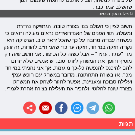
של ציפייה למשהו, תוביל אתכם להרגשת שעמום ורצון
שהשלב יגמר כבר.
© צילום מסך מיוטיוב
חשוב לציין כי העולם בנוי בצורה טובה. הגרפיקה נהדרת
ומעולה, תווי הפנים של האנדרואידים נראים מעולה ורואים כי
נעשתה עבודה מרובה על כך שהכל יראה טוב. הגרפיקה היא
נקודה חזקה במיוחד, חזקה עד כדי שאני חייב להודות, זה זועק
מדי "עתיד, עתיד" – אבל כשזה כל הסיפור, אני חושב שזה רק
מוסיף והופך את המשחק ליותר טוב. יש אנשים שלא יזרום
להם להיכנס להנפשה כל-כך מוגזמת, אך אני נהניתי במיוחד
מכך. אז בשורה התחתונה, מדובר במשחק עם חופש ענקי
ועלילה סבוכה ומעניינת. אפשר לחזור לשחק את המשחק
בצורה שונה לחלוטין ולהכיר את העלילה בצורה אחרת לגמרי.
תגיות