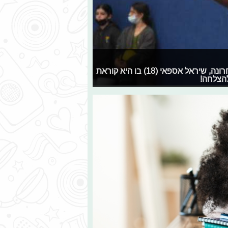
רגע אחרי שמסיימים י"ב ורגע לפני החופש הגדול בפעם האחרונה, שיראל אספאי (18) בו היא קוראת
להצלחה!