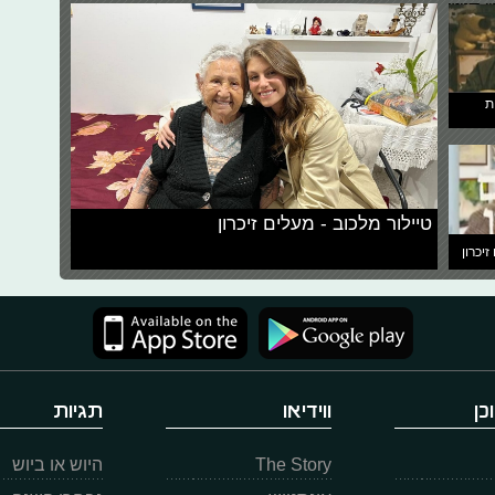
ת
טיילור מלכוב - מעלים זיכרון
זיכרון
כן
ווידיאו
תגיות
The Story
היוש או ביוש