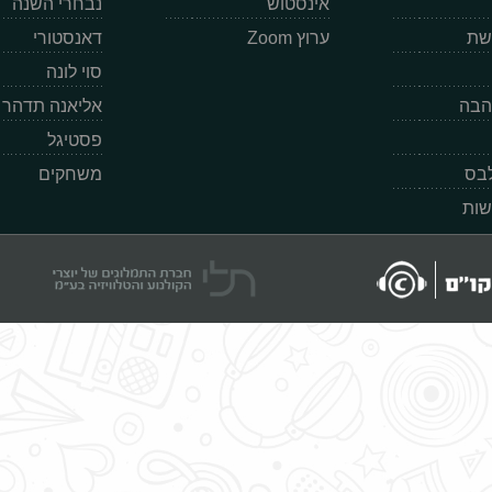
אינסטוש
נבחרי השנה
רשת
ערוץ Zoom
דאנסטורי
סוי לונה
הבה
אליאנה תדהר
פסטיגל
לבס
משחקים
שות