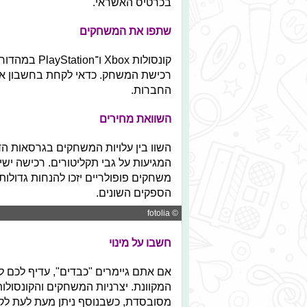
בכרטיס האשראי.
שתפו את המשחקים
קונסולות ox
רכישת המשחק. כדאי לקחת בחשבון את 
החברות.
השוואת מחירים
השוו בין עלויות המשחקים בגרסאות הדי
המגיעות על גבי תקליטורים. רכישה ישיר
משחקים פופולריים יזכו להנחות גדולו
הספקים השונים.
© fotolia
חשבו על מינוי
אם אתם גיימרים "כבדים", עדיף לכם ל
המקוונת. יצרניות המשחקים והקונסולות
מסובסדת, כשבנוסף ניתן מעת לעת ל