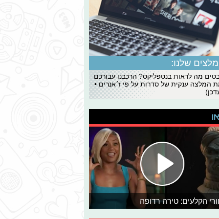
לצים שלנו:
ים מה לראות בנטפליקס? הרכבנו עבורכם
 המלצה ענקית של סדרות על פי ז׳אנרים •
כן)
או
רי הקלעים: טירה רדופה