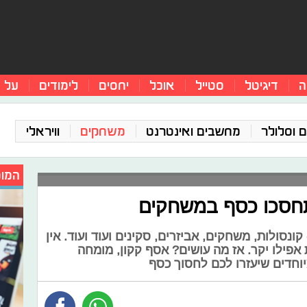
ה
דיגיטל
סטייל
אוכל
יחסים
לימודים
על 
 וסלולר
מחשבים ואינטרנט
משחקים
וויראלי
המומ
 תחסכו כסף במשחקים
קונסולות, משחקים, אביזרים, סקינים ועוד ועוד. אין
פילו יקר. אז מה עושים? אסף קקון, מומחה
יוחדים שיעזרו לכם לחסוך כסף