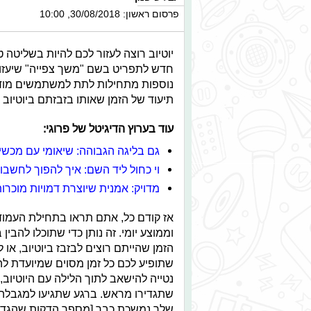
פרסום ראשון: 30/08/2018, 10:00
יוטיוב רוצה לעזור לכם להיות בשליטה
חדש לתפריט בשם "משך צפייה" שיעזור
נוספות מתחילות לתת למשתמשים מודע
תיעוד של הזמן שאותו בזבזתם ביוטיוב 
עוד בערוץ הדיגיטל של פרוגי:
גם בליגה הגבוהה: שיאומי עם מכש
וי כחול ליד השם: איך להפוך לחשב
מדויק: אמנית שיוצרת דמויות מוכרו
אז קודם כל, אתם תראו בתחילת העמוד 
וממוצע יומי. זה נותן כדי שתוכלו להב
הזמן שהייתם רוצים לבזבז ביוטיוב, או
שתופיע לכם כל זמן מסוים שמיועדת ל
נטייה להישאב לתוך הלילה עם היוטיוב,
שתגדירו מראש. ברגע שתגיעו למגבלה 
שלך נמשכת כבר [מספר הדקות שהגדרת