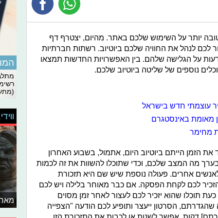
 טובה יותר על השימוש שלכם באתר. מהיום, יצטרף דף
 לכם לנהל את החוויה שלכם ביוטיוב. רשתות חברתיות
ות על הגלישה שלהם. בין האפשרויות החדשות תמצאו
המומ
וכלים נוספים של שליטה ביוטיוב שלכם.
מתלבט
רשימת
(מתעד
יר עוצמתי חדש בישראל
ווידי
ון מאומת באינסטגרם
ת מחימר
את הזמן הייתם ביוטיוב היום, אתמול, בשבוע האחרון
ין בערך מה המצב שלכם, וכדי שתוכלו להשוות את זה לכמות
 לאנשים אחרים. פעולה נוספת שיש שם היא תזכורת
הזכיר לכם לקחת הפסקה. אם כבר מאוחר בלילה ויש לכם
 כעת תוכלו שהוא יזכיר לכם לעצור לאחר זמן מסוים
מאחו
שהגדרתם, הסרטון ייעצר ותופיע לכם הודעה "הצפייה
ם] דקות. אפשר לשנות או לכבות את התזכורת הזו