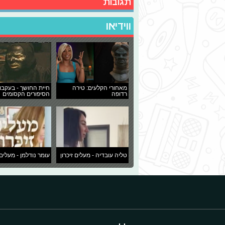
תגובות
ווידיאו
מאחורי הקלעים: טירה
חיית החושך - בעקבו
רדופה
הסיפורים הקסומים
טליה עובדיה - מעלים זיכרון
עומר נודלמן - מעלים 