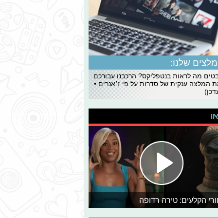
לצים שלנו:
ים מה לראות בנטפליקס? הרכבנו עבורכם
 המלצה ענקית של סדרות על פי ז׳אנרים •
כן)
או
רי הקלעים: טירה רדופה