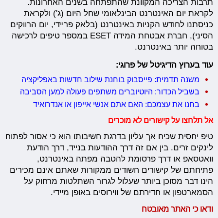
תרבות הצריכה המקוונת שהתפתחה בשנים האחרונות.
לקראת יום האינטרנט הבינלאומי שחל היום (ג') ולקראת
כניסתנו לחודש הקניות באינטרנט (בלאק פריידי, יום הרווקים
הסיני), חברת אבטחת המידה ESET במספר טיפים לרכישה
בטוחה יותר באינטרנט.
עוד בערוץ הדיגיטל של פרוגי:
משנה תדמית: פייסבוק בוחנת שילוב חדשות באפליקציה
בשביל הכדור: היוטיוברים משתפים פעולה למען הסביבה
בחנו את עצמכם: האם אתם אנשי אייפון או אנדרואיד
אל תלחצו על קישורים לא מוכרים
טיפ יחסית שכיח אך עליון בדרגת חשיבותו הוא כי אסור לפתוח
לינקים זרים. בין אם זה דרך ההודעות בנייד, דרך הודעת
וואטסאפ או דרך פרסומת להטבה מפתה באינטרנט,
פתיחתם של קישורים חשודים ממקורות שאתם אינם מכירים
הינו דבר מסוכן ביותר שעלול לגרור השתלטות מרחוק על
הסמארטפון או חדירתם של ווירוסים באופן מיידי.
ודאו כי האתר מאובטח