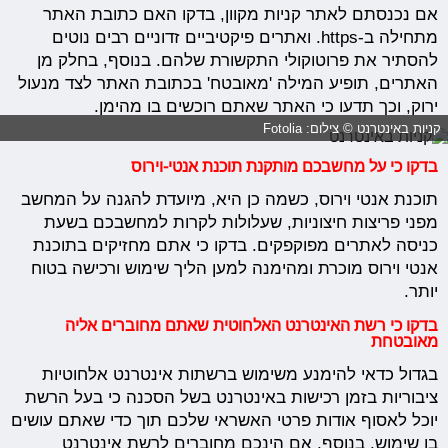
אם נכנסתם לאתר קניות מקוון, בדקו האם כתובת האתר
מתחילה ב-https. ואתרים פיקטיביים זדוניים רבים נוטים
להסתיר את פרוטוקולי התקשורת שלהם. בנוסף, בחלק מן
האתרים, תופיע המילה 'מאובטח' בכתובת האתר לצד מנעול
ירוק, וכך תדעו כי האתר שאתם רוכשים בו מהימן.
קניות באינטרנט © צילום: Fotolia
בדקו כי על מחשבכם מותקנת תוכנת אנטי-וירוס
תוכנת אנטי וירוס, כשמה כן היא, מיועדת להגנה על המחשב
מפני פריצות חיצוניות, שעלולות לקרות למחשבכם בשעת
כניסה לאתרים מפוקפקים. בדקו כי אתם מחזיקים בתוכנת
אנטי וירוס מוכרת ומהימנה למען הליך שימוש ורכישה בטוח
יותר.
בדקו כי רשת האינטרנט האלחוטית שאתם מחוברים אליה
מאובטחת
בגדול כדאי להימנע משימוש ברשתות אינטרנט אלחוטיות
ציבוריות בזמן רכישות באינטרנט בשל הסכנה כי בעל הרשת
יוכל לאסוף אודות פרטי האשראי שלכם תוך כדי שאתם עושים
בו שימוש. בנוסף, אם הינכם מחוברים לרשת אינטרנט