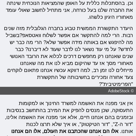
וכן. בהסתכלות כללית על האופן שהמציאות הנוכחית שינתה
את החברה שלנו בעל כורחה, אני מתחיל לחשוב שאולי עומד
מאחוריו היגיון כלשהו.
היעדר התקשורת הממשית טבוע בחברה הגלובלית מזה שנים
רבות. הרי למה להתקשר אם אפשר לשלוח וואטסאפ?בשביל
מה להיפגש אם באותה מידה אפשר שלא? הרי מה כבר יש
לחדש? על מי עוד נשאר לנו לדבר שעוד לא דיברנו? כבר
שנים שאנחנו רק מחפשים דרכים לכלוא את הרובד האנושי
מאחורי מסך אז עד שהיקום מביא לנו את מה שאנחנו
מייחלים לנו זמן רב, למה דווקא עכשיו אנחנו פתאום לוקחים
צעד אחורה ומכירים בחשיבותה של התקשורת
"הפרימיטיבית"?
© AdobeStock
אין אני מפנה את האשמה למשרד החינוך או למקומות
התעסוקה, שכן מנסים להפיק את המירב בהתחשב בנסיבות
ובזמנים בהם אנחנו חיים, אלא אני מפנה את האשמה אלינו,
"דור ה-Z", "דור הטיקטוק", או איך שלא תרצו לכנות
אותנו.
אלו הם אנחנו שהכתבנו את העולם, אלו הם אנחנו