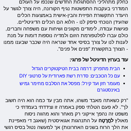
כחלק מתהליכי ההסתגלות החדשים שנכפו על העולם
המודרני בעקבות התפשטות נגיף הקורונה, היה צורך לגשר על
היעדר התקשורת הפיזית והבין-אישית באמצעות הכלים
שהעידן הנוכחי סיפק לנו - הלוא הם הכלים הדיגיטליים.
פגישות עבודה, לימודים מקוונים ושיחות עם משפחה וחברים,
כולם עברו לפלטפורמת הזום ולמדיה נוספות דומות על מנת
לענות לנו על צורך בסיסי אחד שנראה היה שכבר שבענו ממנו
- הצורך בתקשורת "פנים אל פנים".
עוד בערוץ הדיגיטל של פרוגי:
הבית מתפרק: דרמה בבית הטיקטוקרים הגדול
עם כל הכוכבים: סדרת רשת פארודית על סרטוני DIY
מעומר חזן ועד קירל: מפסל את הסלבס מחימר גמיש
באינסטגרם
"רק כשאתה מאבד משהו, אתה מבין עד כמה הוא היה חשוב
לך". לא פעם הטלתי ספק באמרה זו וצידדתי בעמדתי כי
משפט זה נהפך אייקוני רק מאחר והוא מהווה ניסוח
מאולץ
לחֲרָטָה
על התנהגות אגואיסטית (שאגב די מאפיינת
את הלך הרוח בשנים האחרונות) אך למעשה נטול בסיס רגשי