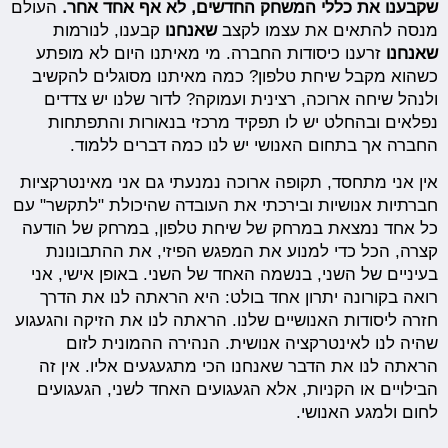
שקבענו את כללי המשחק החדשים, לא אף אחד אחר.
העולם
מנסה להתאים את עצמו לקצב
שאנחנו
קבענו, לנורמות
שאנחנו
זרענו כיסודות החברה. מי מאיתנו היום לא מופתע
כשהוא מקבל שיחת טלפון? כמה מאיתנו מסוגלים להקשיב
ולנהל שיחה ארוכה, רצינית ועמוקה? לדור שלנו יש צדדים
נפלאים ובהחלט יש לו תפקיד מרכזי בנאורות והתפתחות
החברה אך בתחום האנושי יש לנו כמה דברים ללמוד.
אין אני מתחסד, תקופה ארוכה נמנעתי גם אני מאינטרקציות
חברתיות אנושיות ובירכתי את העובדה שהיכולת "לתקשר" עם
כל אחד נמצאת במרחק של שיחת טלפון, במרחק של הודעה
קצרה, הכל כדי למנוע את המפגש הפיזי, את ההתבונונת
בעיניים של השני, בנשמה האחד של השני. באופן אישי, אני
רואה בקורונה יתרון אחד בולט: היא הראתה לנו את הדרך
חזרה ליסודות האנושיים שלנו. הראתה לנו את הזיקה והגעגוע
שהיה לנו לאינטרקציה אנושית. הנהירה ההמונית לזום
הראתה לנו את הדבר שאנחנו הכי מתגעגעים אליו. אין זה
הבילויים או הקניות, אלא הגעגועים האחד לשני, הגעגועים
לחום ולמגע האנושי.