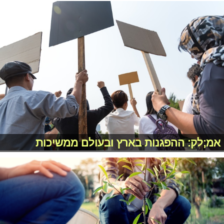
אמ;לק: ההפגנות בארץ ובעולם ממשיכות