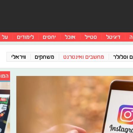
ה
דיגיטל
סטייל
אוכל
יחסים
לימודים
על 
 וסלולר
מחשבים ואינטרנט
משחקים
וויראלי
המומ