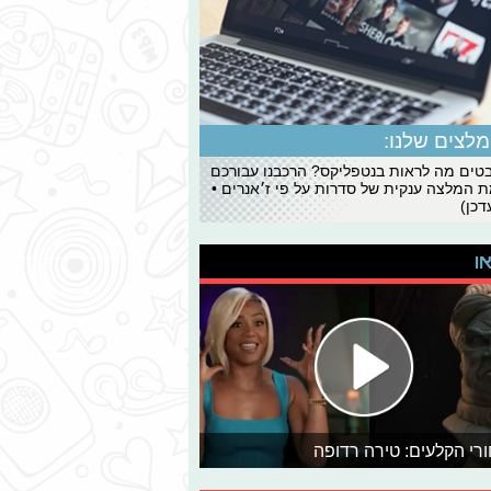
לצים שלנו:
ים מה לראות בנטפליקס? הרכבנו עבורכם
 המלצה ענקית של סדרות על פי ז׳אנרים •
כן)
או
רי הקלעים: טירה רדופה