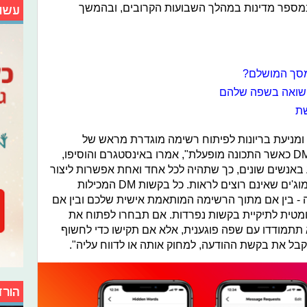
במספר מדינות במהלך השבועות הקרובים, ובהמשך
עשו
מסך המושלם?
 השואה בשפה שלהם
שת
ה ומניעת בריונות לפיתוח רשימה מוגדרת מראש של
מונחים פוגעניים אשר יסוננו מבקשות DM כאשר התכונה מופעלת", אמרו באינסטגרם והוסיפו,
וע באנשים שונים, כך שתהיה לכל אחד ואחת אפשרות ליצור
רשימה אישית של מילים, ביטויים או אימוג'ים שאינם רוצים לראות. כל בקשות DM המכילות
אלה - בין אם מתוך הרשימה המותאמת אישית שלכם ובין אם
מטית לתיקיית בקשות נפרדות. אם תבחרו לפתוח את
 תתמודדו עם שפה פוגענית, אלא אם תקישו כדי לחשוף
בל את בקשת ההודעה, למחוק אותה או לדווח עליה".
הורד