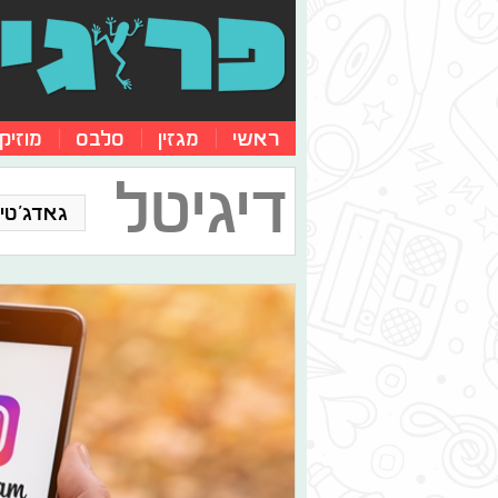
ראשי
מגזין
סלבס
מוזיק
דיגיטל
גאדג'טים