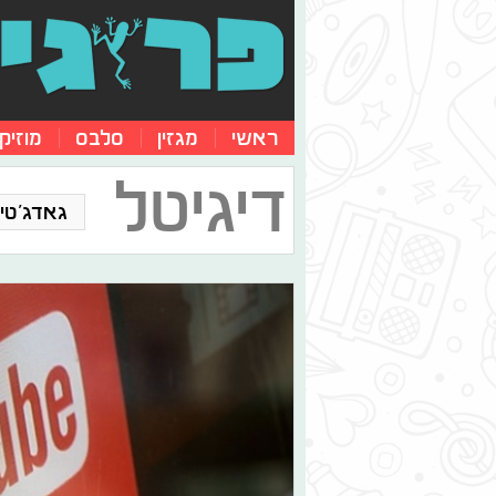
ראשי
מגזין
סלבס
מוזיק
דיגיטל
גאדג'טים