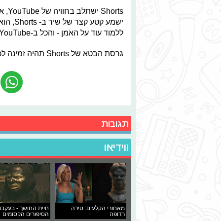
orts
ישמע קט
ללמוד עוד על האמן - והכל ב-YouTube.
גרסת הבטא של Shorts תהיה זמינה לכל המשתמשים בישראל עד ליום רביעי, 14 ביולי.
תגובות
ווידיאו
מאחורי הקלעים: טירה
חיית החושך - בעקבו
רדופה
הסיפורים הקסומים