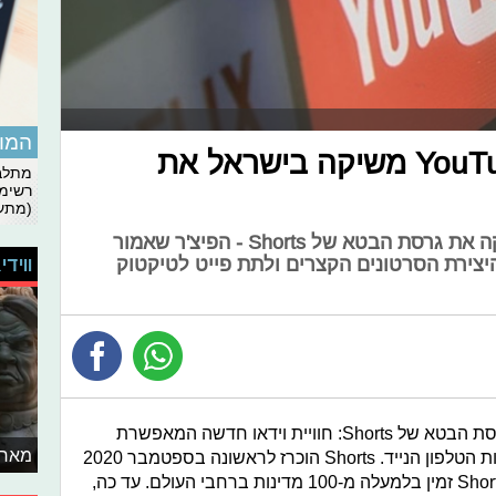
המומ
מתחרה לטיקטוק? YouTube משיקה בישראל את
מתלבט
רשימת
(מתעד
עכשיו זה רשמי! יוטיוב ישראל משיקה את גרסת הבטא של Shorts - הפיצ'ר שאמור
ווידי
יצירת הסרטונים הקצרים ולתת פייט לטיקטוק
YouTube משיקה היום בישראל את גרסת הבטא של Shorts: חוויית וידאו חדשה המאפשרת
מאחו
יצירת סרטונים קצרים וקליטים באמצעות הטלפון הנייד. Shorts הוכרז לראשונה בספטמבר 2020
ומאז הושק בכ-26 מדינות. כעת, יהיה Shorts זמין בלמעלה מ-100 מדינות ברחבי העולם. עד כה,