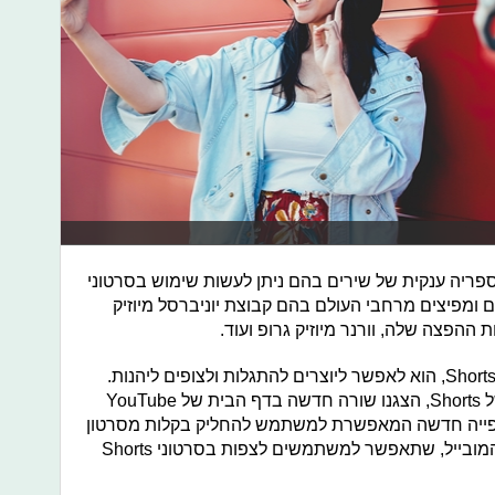
מספריה ענקית של שירים בהם ניתן לעשות שימוש בסרטוני
2 חברות תקליטים ומפיצים מרחבי העולם בהם קבוצת יוניברסל מיוזיק
 ההפצה שלה, וורנר מיוזיק גרופ ועוד.
מרכיב עיקרי נוסף בחווית השימוש של Shorts, הוא לאפשר ליוצרים להתגלות ולצופים ליהנות.
לכן, עוד טרם ההכרזה על כלי היצירה של Shorts, הצגנו שורה חדשה בדף הבית של YouTube
 הכוללת חוויית צפייה חדשה המאפשרת למשתמש להחליק בקלות מסרטון
אחד לאחר, ולשונית Shorts בגרסאת המובייל, שתאפשר למשתמשים לצפות בסרטוני Shorts