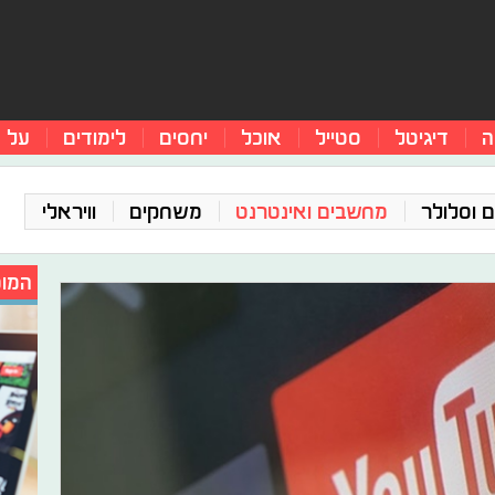
ה
דיגיטל
סטייל
אוכל
יחסים
לימודים
על 
 וסלולר
מחשבים ואינטרנט
משחקים
וויראלי
המומ