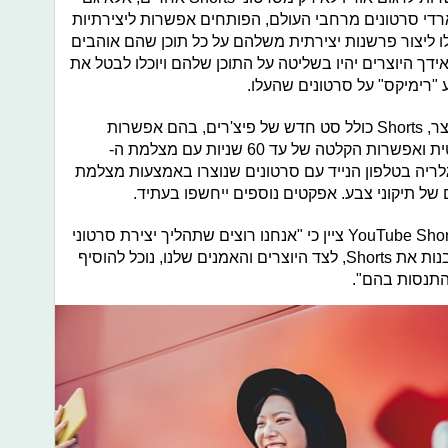
Y, הכוללים מיליארדי סרטונים מרחבי העולם, הפותחים אפשרות ליצירתיות
גבולות. משתמשי YouTube יוכלו ליצור פרשנות יצירתית משלהם על כל תוכן שהם אוהבים
ים. מאידך היוצרים יהיו בשליטה על התוכן שלהם ויוכלו לבטל את
רימיקס" על סרטונים שהעלו.
במקביל להרחבה הבינלאומית של המוצר, Shorts כולל סט חדש של פיצ'רים, בהם אפשרות
הוספת טקסט, הוספת כיתובים אוטומטית ואפשרות הקלטה של עד 60 שניות עם מצלמת ה-
וך הגלריה בטלפון הנייד עם סרטונים שנוצרו באמצעות מצלמת
טוד שרמן, מנהל המוצר הגלובלי של YouTube Shorts ציין כי "אנחנו רוצים שתהליך יצירת סרטוני
Shorts יהיה קל ומהנה. ככל שנמשיך לבנות את Shorts, לצד היוצרים והאמנים שלנו, נוכל להוסיף
התנסות בהם".