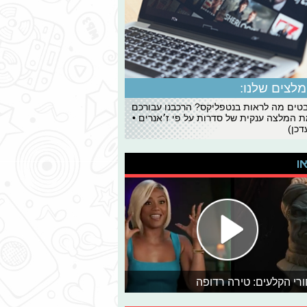
לצים שלנו:
ים מה לראות בנטפליקס? הרכבנו עבורכם
 המלצה ענקית של סדרות על פי ז׳אנרים •
כן)
או
רי הקלעים: טירה רדופה