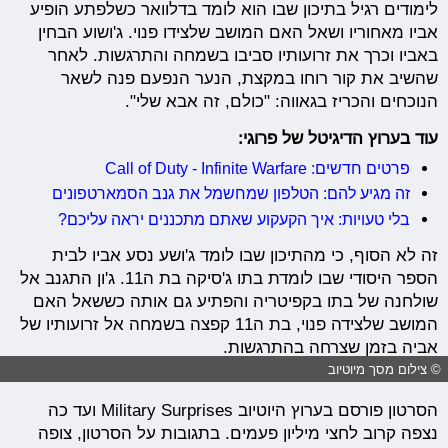
לימודים רגיל בתיכון שבו הוא לומד בדלוואר כשלפתע הופיע
אביו מאחוריו ושאל האם המושב שלצידו פנוי. ג'ושוע הבחין
באביו וכרך את זרועותיו סביבו בשמחה והתרגשות. לאחר
שהשיב את קור רוחו במקצת, הנער הנפעם פנה לשאר
הנוכחים והכריז בגאווה: "כולם, זה אבא שלי".
עוד בערוץ הדיגיטל של פרוגי:
פרטים חדשים: Call of Duty - Infinite Warfare
זה מגיע להם: הטלפון שמחשמל את גנב הסמארטפונים
בלי טעויות: איך הקעקוע שאתם מתכננים יראה עליכם?
זה לא הסוף, כי מהתיכון שבו לומד ג'ושע נסע אביו לבית
הספר היסודי שבו לומדת בתו ג'סיקה בת ה11. ג'ון התגנב אל
שולחנה של בתו בקפיטריה והפתיע גם אותה כששאל האם
המושב שלצידה פנוי, בת ה11 קפצה בשמחה אל זרועותיו של
אביה בזמן שצרחה בהתרגשות.
© צילום מסך מיוטיוב
הסרטון פורסם בערוץ היוטיוב Military Surprises ועד כה
נצפה קרוב לחצי מיליון פעמים. בתגובות על הסרטון, צופה