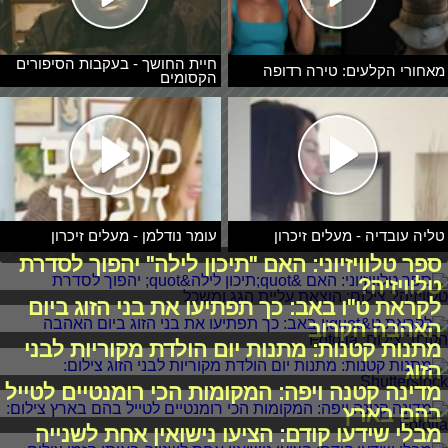
חיית החושך - בעקבות הסיפורים
מאחורי הקלעים: טירה רדופה
הקסומים
טליה עובדיה - מעלים זיכרון
עומר נודלמן - מעלים זיכרון
ספר טלוויזיוני: האם "תיכון לילה" יהפוך לסדרת
טלוויזיה?
לקראת ט"ו באב: כך תפתיעו את בני הזוג ביום
האהבה הקרוב
מתנות קטנות: מתנות יום הולדת מקוריות לבני
הזוג
מדינה קטנה ויפה: המקומות הכי רומנטיים לטייל
בהם בארץ
מבלי שידעו קודם: הציעו נישואין אחת לשנייה