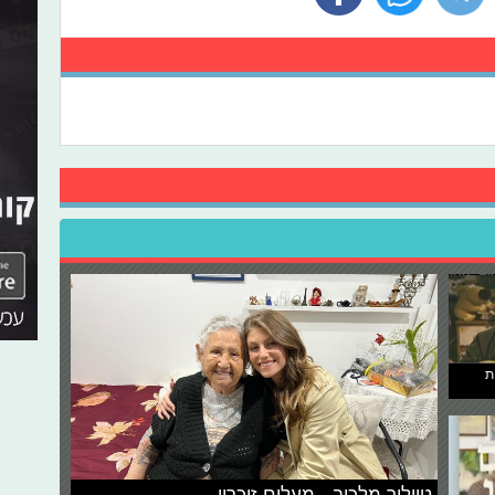
ת
טיילור מלכוב - מעלים זיכרון