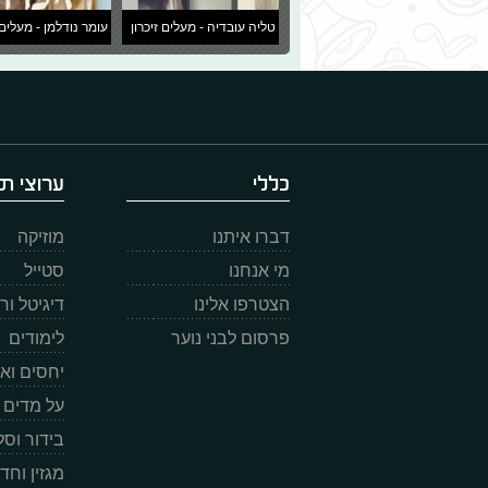
טליה עובדיה - מעלים זיכרון
עומר נודלמן - מעלים 
כללי
ערוצי תו
דברו איתנו
מוזיקה
מי אנחנו
סטייל
הצטרפו אלינו
דיגיטל ו
פרסום לבני נוער
לימודים
יחסים וא
על מדים
בידור וס
מגזין וחד