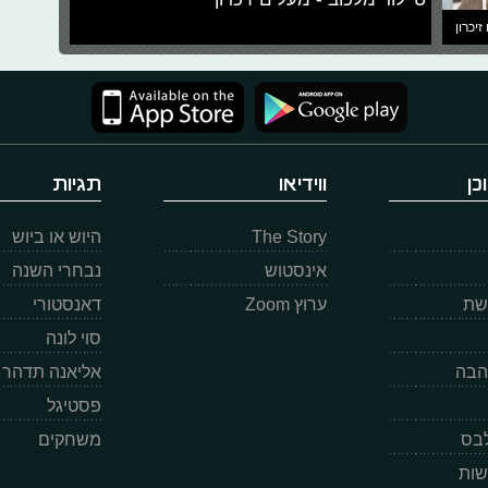
זיכרון
כן
ווידיאו
תגיות
The Story
היוש או ביוש
אינסטוש
נבחרי השנה
רשת
ערוץ Zoom
דאנסטורי
סוי לונה
הבה
אליאנה תדהר
פסטיגל
לבס
משחקים
שות