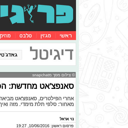
ראשי
מגזין
סלבס
מוזיק
דיגיטל
גאדג'טים
© צילום מסך מsnapchat
סאנפצ'אט מחדשת: הכי
אחרי הפילטרים, סאנפצ'אט מביאה
מאחור: סלפי תלת מימדי. מזה ואיך 
נוי אראל
פרסום ראשון: 10/06/2016, 19:27