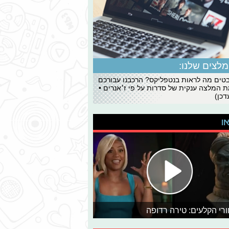
לצים שלנו:
ים מה לראות בנטפליקס? הרכבנו עבורכם
 המלצה ענקית של סדרות על פי ז׳אנרים •
כן)
או
רי הקלעים: טירה רדופה