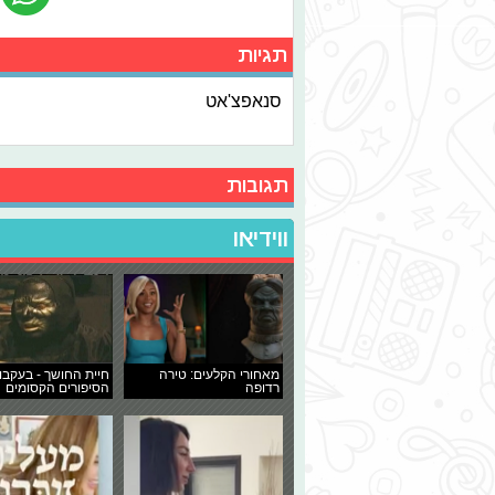
תגיות
סנאפצ'אט
תגובות
ווידיאו
מאחורי הקלעים: טירה
חיית החושך - בעקבו
רדופה
הסיפורים הקסומים