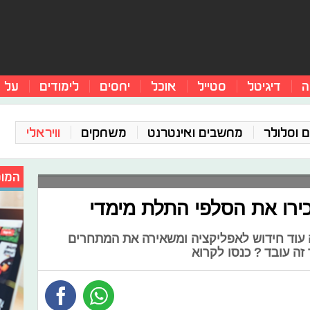
ה
דיגיטל
סטייל
אוכל
יחסים
לימודים
על 
 וסלולר
מחשבים ואינטרנט
משחקים
וויראלי
המומ
רו את הסלפי התלת מימדי
 עוד חידוש לאפליקציה ומשאירה את המתחרים
זה עובד ? כנסו לקרוא