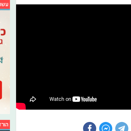
עשו
הורד