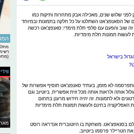
לפני שלוש שנים, מאכילה אבק מתחרות ותיקות כמו
ים של הסאנפצ'אט השתלטו על כל חלקה בתמונות ובמיוחד
זה שוב והפעם עם סלפי תלת מימדי: סאנפצ'אט רכשה
המומ
מתלבט
רשימת
הגדול בישראל
(מתעד
ט?
ווידי
תפרסמה לא מזמן, בעתיד סאנפצ'אט תוסיף אפשרות של
פשר לגלול אותה ולראות אותה מכל זוית אפשרית. ביוטיוב וגם
ונים ולא לתמונות. זה יהיה חידוש מרענן בתחום
יד את האפליקציה בחינם ולעשות תמונות תלת מימדיות
מאחו
לם בסנאפצ'אט. משחקת בו היוטוברית אנדראה רוסט