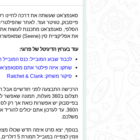
סאנפצ'אט שעשתה את דרכה לחיינו רק 
פייסבוק, טוויטר ועוד. לאחר שהפילטר
הסלפי, סאנפצ'אט מתכננת לעשות את 
את אפליקציית סין (Seene) שמאפשרת לעשות תמונות תלת מימדיות.
עוד בערוץ הדיגיטל של פרוגי:
לכבוד שבוע המובייל: כנס המובייל 
שחקו: איזה פילטר אתם מסנאפצ'א
סיקור משחק: Ratchet & Clank
הרכישה התבצעה לפני חודשיים אבל ה
תצלום ב360 מעלות, תמונה שא
בפייסבוק יש אפשרות כזאת אך רק לסרט
ה360. עד לעדכון אתם יכולים להור
משלכם.
בנוסף, יצא סרט אימה חדש שכולו מצו
וזמין לצפייה במובייל תמורת 5 דולרים, את הטריילר פרסמו ביוטיוב.