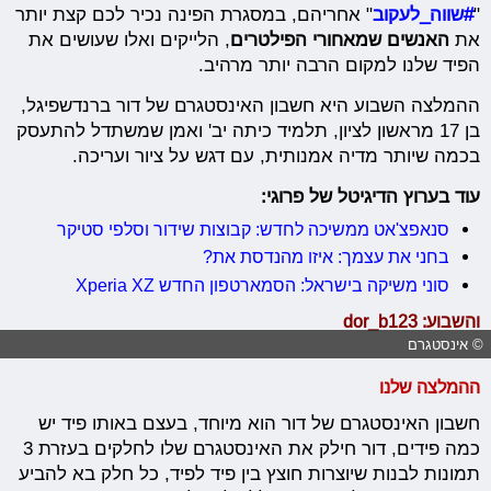
"
#שווה_לעקוב
" אחריהם, במסגרת הפינה נכיר לכם קצת יותר
את
האנשים שמאחורי הפילטרים
, הלייקים ואלו שעושים את
הפיד שלנו למקום הרבה יותר מרהיב.
ההמלצה השבוע היא חשבון האינסטגרם של דור ברנדשפיגל,
בן 17 מראשון לציון, תלמיד כיתה יב' ואמן שמשתדל להתעסק
בכמה שיותר מדיה אמנותית, עם דגש על ציור ועריכה.
עוד בערוץ הדיגיטל של פרוגי:
סנאפצ'אט ממשיכה לחדש: קבוצות שידור וסלפי סטיקר
בחני את עצמך: איזו מהנדסת את?
סוני משיקה בישראל: הסמארטפון החדש Xperia XZ
והשבוע:
dor_b123
© אינסטגרם
ההמלצה שלנו
חשבון האינסטגרם של דור הוא מיוחד, בעצם באותו פיד יש
כמה פידים, דור חילק את האינסטגרם שלו לחלקים בעזרת 3
תמונות לבנות שיוצרות חוצץ בין פיד לפיד, כל חלק בא להביע