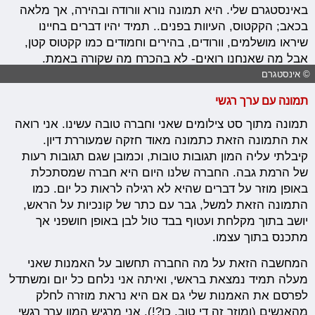
באינסטגרם שלי. היא תמונה נורא וורודה ובהירה, אך מלאה
בכאב; הקקטוס, העיוות בפנים.. תמיד יהיו דברים בחיינו
שיראו מושלמים, וורודים, בהירים וחמודים כמו קקטוס קטן,
אבל מה שאנחנו רואים- לא בהכרח מה שקורה באמת.
© אינסטגרם
תמונה עם ערך רגשי
תמונה מתוך סט צילומים שאני וחברה טובה עשינו. אני רואה
את התמונה הזאת כתמונה מאוד חזקה שמעוררת דיון.
קיבלתי עליה המון תגובות טובות, וכמובן שגם תגובות רעות
של הרמת גבה. החברה שלנו היום היא חברה שמסתכלת
באופן מוזר על דברים שהיא לא רגילה לראות כל יום. כמו
התמונה הזאת למשל, גבר עם כתר של קונכיות על הראש,
יושב בתוך מקלחת ועטוף בבד טול לבן באופן חושפני אך
מתכנס בתוך עצמו.
המחשבה הזאת על מה החברה תחשוב על האמנות שאני
מעלה תמיד נמצאת בראשי, ואיתה אני נלחם כל יום ומשתדל
לפרסם את האמנות שלי גם אם היא נראת מוזרה לחלק
מהאנשים (ומוזר זה די טוב, כן?!). אני מרגיש המון ערך רגשי