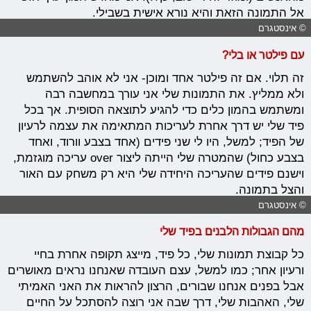
אל התמונה הזאת והיא נורא אישית בשבילי.
© אינסטגרם
עם פילטר או בלי?
זה תלוי. אם זה פילטר אחד ומוכן- אני לא אוהב להשתמש
ולא ממליץ. את התמונות שלי אני עורך במחשבה רבה
ומשתמש בהמון כלים כדי להגיע לתוצאה הסופית. אך בכל
פיד שלי יש דרך אחרת לעריכות המתאימה את עצמה לרעיון
של הפיד; למשל, היו לי שני פידים (אחד בצבע וורוד, ואחד
בצבע כחול) שהמטרה שלי הייתה ליצור over עריכה מוגזמת,
וישנם פידים שהעריכה היחידה שלי היא רק משחק עם האור
והצל בתמונה.
© אינסטגרם
מהם הגבולות הלבנים בפיד שלי
כל קבוצת תמונות שלי, כל פיד, מייצג תקופה אחרת בחיי
ורעיון אחר; כמו למשל, עצם העובדה שאנחנו נראים מאושרים
אבל בפנים אנחנו שבורים, הרצון להראות את האני האמיתי
שלי, האהבות שלי, דרך שבה אני רוצה להסתכל על החיים