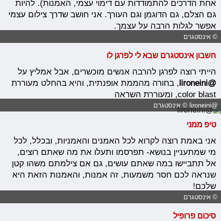
אחת הדרכים להתמודדות עם דימוי עצמי, האמנות). להיות
גם הצלם, גם הדוגמן וגם העורך. אני חושב שדרך צילום עצמי
אפשר לגלות הרבה על עצמך.
© אינסטגרם
חשבון אינסטגרם שבא לי לפרגן לו
הייתי רוצה לפרגן להרבה אנשים מוכשרים, אבל אמליץ על
@lironeini
, בחורה מהממת אופנתית, והיא בהחלט מעוררת
color blast, ומעוררת השראה
@lironeini © אינסטגרם
טיפ ממני
אני באמת רוצה לקרוא לכל האמנים והאמניות, ובכלל, לכל
מי שמתעניין בנושא- תפרסמו ותעלו את מה שאתם רוצים,
אל תתביישו במה שאתם עושים, גם אם צילמתם משהו קטן
שנראה לכם חסר משמעות, זה אמנות, והאמנות הזאת היא
שלכם!
© אינסטגרם
סיכום פרופיל