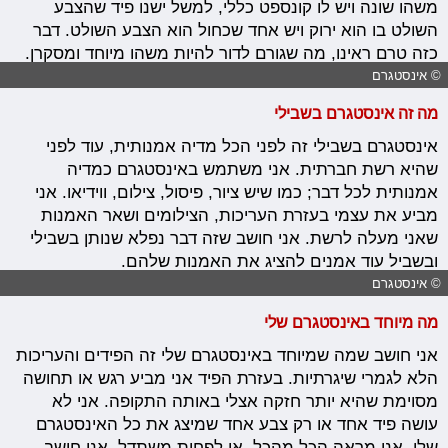
משהו שונה ויש לו קונספט כללי, למשל ישנו פיד שהצבע
השולט בו הוא ירוק ויש אחד שכחול הוא הצבע השולט. דבר
כזה טרם ראינו, מה שגורם לדור להיות משהו מיוחד ומסקרן.
© אינסטגרם
מה זה אינסטגרם בשבילי
אינסטגרם בשבילי זה לפני הכל מדיה אמנותית, עוד לפני
שהיא רשת חברתית. אני משתמש באינסטגרם כמדיה
אמנותית לכל דבר; כמו שיש ציור, פיסול, צילום, ווידיאו. אני
מביע את עצמי בעזרת העריכות, הצילומים ושאר האמנות
שאני מעלה לרשת. אני חושב שזה דבר נפלא שנותן בשבילי
ובשביל עוד אמנים להציג את האמנות שלהם.
© אינסטגרם
מה מיוחד באינסטגרם שלי
אני חושב שמה שמיוחד באינסטגרם שלי זה הפידים והעריכות
הלא לגמרי שיגרתיות. בעזרת הפיד אני מביע רגש או תחושה
מסוימת שהיא יותר חזקה אצלי באותה התקופה. אני לא
עושה פיד אחד או רק צבע אחד שמיצג את כל האינסטגרם
שלי, אני מראה הכל מהכל, או לפחות משתדל. אני חושב