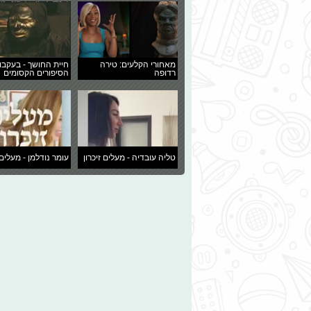
מאחורי הקלעים: טירה
חיית החושך - בעקבו
רדופה
הסיפורים הקסומים
טליה עובדיה - מעלים זיכרון
עומר נודלמן - מעלים 