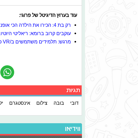
עוד בערוץ הדיגיטל של פרוגי:
רק בת 4: הכירו את הילדה הכי אופנתית באינסטגרם
עוקבים קרוב ברומא: ריאליטי היוטי
מרגש: תלמידים משתמשים ב/VR כדי לעזור לבעלי אוטיזם
תגיות
דובי
בובה
צילום
אינסטגרם
יל
ווידיאו