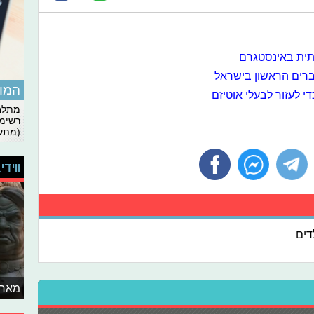
וברים הראשון בישראל
המומ
מתלבט
רשימת
(מתעד
ווידי
דים
מאחו