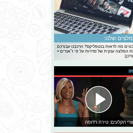
לצים שלנו:
ים מה לראות בנטפליקס? הרכבנו עבורכם
 המלצה ענקית של סדרות על פי ז׳אנרים •
כן)
או
רי הקלעים: טירה רדופה