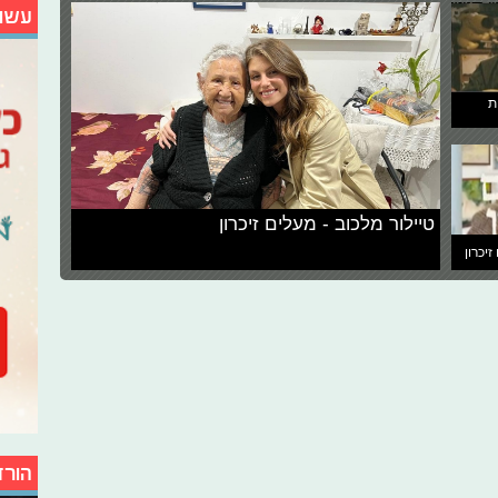
עשו
ת
טיילור מלכוב - מעלים זיכרון
זיכרון
הורד