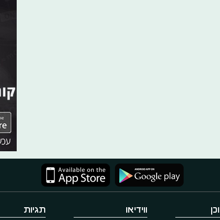
כן
ווידיאו
תגיות