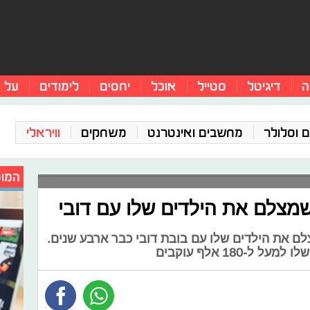
ה
דיגיטל
סטייל
אוכל
יחסים
לימודים
על 
 וסלולר
מחשבים ואינטרנט
משחקים
וויראלי
המומ
צלם את הילדים שלו עם דובי
לם את הילדים שלו עם בובת דובי כבר ארבע שנים.
-180 אלף עוקבים