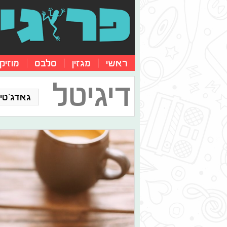
ראשי
מגזין
סלבס
מוזיק
דיגיטל
גאדג'טים