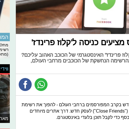
המומ
ציעים כניסה ל'קלוז פרינדז'
מתלבט
רשימת
(מתעד
וז פרינדז" האינסטגרמי של הכוכב האהוב עליכם?
הרשימה הנחשקת של הכוכבים מרחבי העולם,
ווידי
דש בקרב המפורסמים ברחבי העולם - להפוך את רשימת
החברים הקרובים בסטורי באינסטגרם ("Close Friends") לעסק חדש. דרך אתרים מיוחדים
ף כדי לקבל תוכן בלעדי באינסטגרם.
מאחו