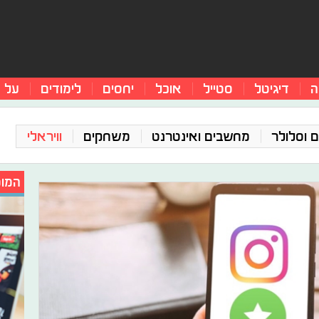
ה
דיגיטל
סטייל
אוכל
יחסים
לימודים
על 
 וסלולר
מחשבים ואינטרנט
משחקים
וויראלי
המומ