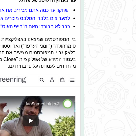
עוד בערוץ הדיגיטל של פרוגי:
שחקו: עד כמה אתם מכירים את אדיס
למעריצים בלבד: הסלבס מוכרים א
כבר לא חבורה: האם ה"הייפ האוס"
בין המפורסמים שמצאנו באפליקצייות 
סומרהולדר ("יומני הערפד") ואד וסטווי
בלאק גריי. המפורסמים מציעים את הת
מהרווחים לעמותה על פי בחירתם.