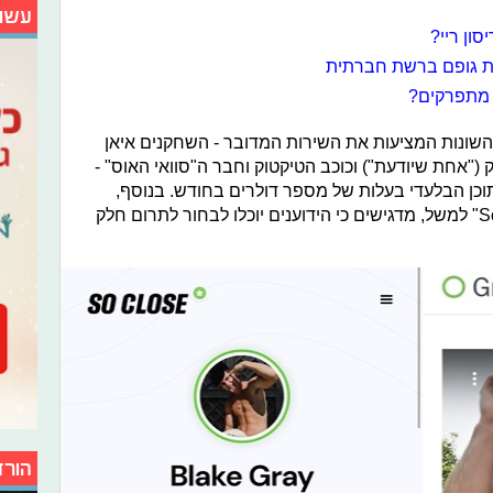
עשו
ון ריי?
ת גופם ברשת חברתית
 מתפרקים?
השונות המציעות את השירות המדובר - השחקנים איאן
ק ("אחת שיודעת") וכוכב הטיקטוק וחבר ה"סוואי האוס" -
וכן הבלעדי בעלות של מספר דולרים בחודש. בנוסף,
בעמוד המידע של אפליקציית "So Close" למשל, מדגישים כי הידוענים יוכלו לבחור לתרום חלק
הורד