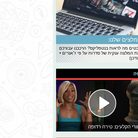
לצים שלנו:
ים מה לראות בנטפליקס? הרכבנו עבורכם
 המלצה ענקית של סדרות על פי ז׳אנרים •
כן)
או
רי הקלעים: טירה רדופה