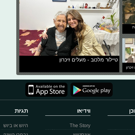
ת
טיילור מלכוב - מעלים זיכרון
זיכרון
כן
ווידיאו
תגיות
The Story
היוש או ביוש
אינסטוש
נבחרי השנה