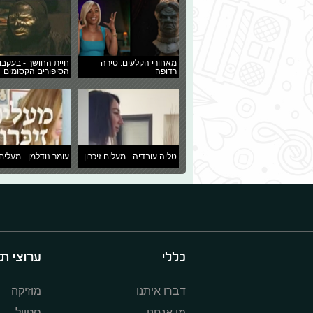
מאחורי הקלעים: טירה
חיית החושך - בעקבו
רדופה
הסיפורים הקסומים
טליה עובדיה - מעלים זיכרון
עומר נודלמן - מעלים 
כללי
ערוצי תו
דברו איתנו
מוזיקה
מי אנחנו
סטייל