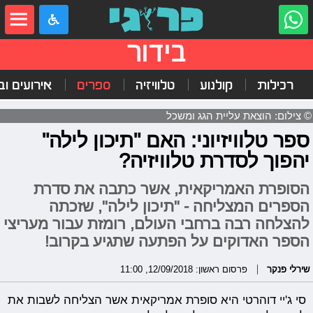
בידור
רכילות
קולנוע
טלוויזיה
ספרים
אירועים ובי
© צילום: הוצאת עליית הגג ומשכל
ספר טלוויזיוני: האם "תיכון לילה"
יהפוך לסדרת טלוויזיה?
הסופרת האמריקאית, אשר כתבה את סדרת
הספרים המצליחה - "תיכון לילה", שזכתה
להצלחה רבה ברחבי העולם, רומזת עבור מעריצי
הספר האדוקים על הפתעה שתגיע בקרוב!
שירלי פנקר
פרסום ראשון: 12/09/2018, 11:00
סי ג'יי דוהרטי היא סופרת אמריקאית אשר הצליחה לשבות את