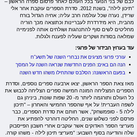
לבם של בני הנוער בכל העולם לאחר פרסום ספרה הראשון –
"תיכון לילה", בשנת 2012. סדרת הספרים עוקבת אחר אלי
שרידן, נערה שכל עולמה חרב עליה; אחיה הגדול בורח
מהבית, היא מידרדרת לעבריינות וכתוצאה מכך הוריה
מחליטים לשים סוף להתנהגות ושולחים אותה לפנימייה
שמלאה בסודות ושקרים שעליה לפענח ולגלות.
עוד בערוץ הבידור של פרוגי:
עורכי פרוגי מציגים את נבחרי השנה של תשע"ח
הנה הם באים: הפנים החדשות שנראה השנה על המסך
בפעם הראשונה: הסלבס שהתחילו משהו חדש השנה
מאז צאת הספר הראשון, יצאו ארבעה ספרים נוספים, וסדרת
הספרים המצליחה המונה חמישה ספרים הצליחה לכבוש את
כל העולם ותורגמה ליותר מ- 20 שפות שונות, ביניהן גם
לשפה העברית! על אף שהספר החמישי והאחרון – "תיכון
לילה 5 - סופמשחק", אשר חותם את סדרת הספרים, כבר
פורסם לפני כשלוש שנים, החליטה דוהרטי להפתיע את
מעריצי הספר האדוקים אשר עוקבים אחרי חשבון הפייסבוק
שלה והודיעה בסוף השבוע: "מעריצי תיכון לילה - משהו קורה.