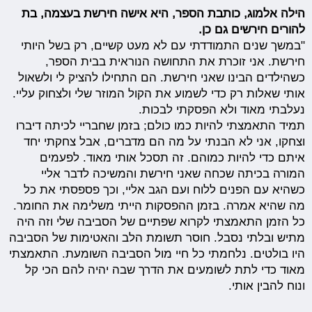
הילה אלמוג, כותבת הספר, היא אישה חירשת בעצמה, בת
להורים חירשים גם כן.
"במשך שנים התמודדתי עם לא מעט קשיים, רק בשל היותי
חירשת. אני זוכרת את התחושה הנוראית בבית הספר,
כשהילדים הבינו שאני חירשת. הם התחילו להציק לי ולשאול
אותי שאלות רק כדי לשמוע את הקול המוזר שלי ולצחוק עליי.
נעלבתי מאוד ולא הפסקתי לבכות.
תמיד התאמצתי להיות כמו כולם; בזמן שחבריי לכיתה דיברו
וצחקו, אני לא הבנתי על מה הם מדברים, אבל צחקתי יחד
איתם כדי להיות כמוהם. זה תסכל אותי מאוד. לפעמים
המורה בכיתה שכחה שאני חירשת והמשיכה לדבר אליי
כשהיא עם הפנים ללוח ועם הגב אליי, וכך פספסתי את כל
מה שהיא אמרה. בזמן ההפסקות הייתי משלימה את החומר.
כל הזמן התאמצתי לקרוא שפתיים של הסביבה שלי וזה היה
מתיש ובלתי נסבל. חוסר תשומת הלב והאטימות של הסביבה
היו בולטים. נלחמתי כל חיי מול הסביבה השומעת. התאמצתי
מאוד כדי לתת לשומעים את הדרך שבה יהיה להם הכי קל
ונוח להבין אותי.