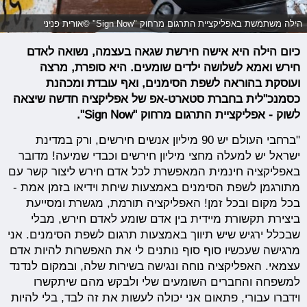
הילה משתמשת באפליקציית התרגום מרחוק "Sign Now" ©אורית פניני
כיום הילה היא אישה חירשת שגאה בעצמה, נשואה לאדם
חירש ואמא לשלושה ילדים שומעים. היא סופרת, מרצה
ועוסקת בהוראה לשפת הסימנים, ואף עובדת ומכהנת
כסמנכ"לית בחברת סטארט-אפ של אפליקציה חדשה שיצאה
לשוק - אפליקציית התרגום מרחוק "Sign Now".
"ברחבי העולם יש 90 מיליון אנשים חירשים, ורק במדינת
ישראל יש למעלה מחצי מיליון חירשים וכבדי שמיעה! מדובר
באפליקציה חינמית המאפשרת לכל אדם חירש ליצור קשר עם
מתורגמן לשפת הסימנים באמצעות שיחת וידיאו בזמן אמת -
בכל מקום ובכל זמן! האפליקציה תורמת, מגשרת ומסייעת
ביצירת תקשורת מיידית בין אדם שומע לאדם חירש, מבלי
שבכלל ירגיש שיש תיווך באמצעות תרגום לשפת הסימנים. אני
מרגישה שעכשיו סוף סוף נותנים לי את האפשרות להיות אדם
עצמאי. האפליקציה נוחה ונגישה בשירות שלה, ובמקום לנדנד
למשפחה והחברים השומעים שלי ולבקש מהם שיתקשרו
וידברו עבורי, פתאום אני יכולה לעשות את זה לבד, בלי להיות