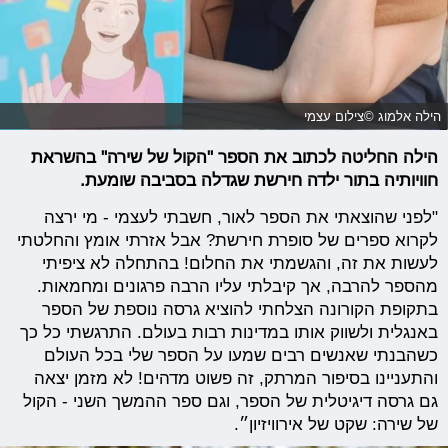
הילה אלמוג ©צילום עצמי
הילה החליטה לכתוב את הספר "הקול של שירה" בהשראת
חוויותיה בתור ילדה חירשת שגדלה בסביבה שומעת.
"לפני שהוצאתי את הספר לאור, חשבתי לעצמי - מי ירצה
לקרוא ספרים של סופרת חירשת? אבל אזרתי אומץ והחלטתי
לעשות את זה, והגשמתי את החלום! בהתחלה לא ציפיתי
מהספר להרבה, אך קיבלתי עליו הרבה פרגונים ומחמאות.
בתקופת הקורונה הצלחתי להוציא גרסה נוספת של הספר
באנגלית ולשווק אותו במדינות רבות בעולם. התרגשתי כל כך
כשהבנתי שאנשים רבים שמעו על הספר שלי בכל העולם
והתעניינו בסיפור המרתק, זה פשוט מדהים! לא מזמן יצאה
גם גרסה דיגיטלית של הספר, וגם ספר ההמשך השני - הקול
של שירה: שקט של אירוויזיון״.