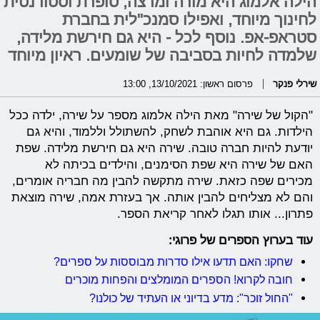
הילה אלמוג היא מורה ומרצה, סופרת וסטודנטית
לחינוך מיוחד, ואפילו סמנכ"לית בחברת
סטראפ-אפ. נוסף לכל - היא גם חירשת מלידה,
שלמדה לחיות בסביבה של שומעים. ראיון מיוחד
שירלי פנקר
פרסום ראשון: 13/10/2021, 13:00
"הקול של שירה" מאת הילה אלמוג מספר על שירה, ילדה ככל
הילדות. גם היא אוהבת לשחק, להשתולל וללמוד, והיא גם
יודעת להיות חברה טובה. שירה היא גם חירשת מלידה. שפת
האם של שירה היא שפת הסימנים, והילדים בכיתה לא
מכירים שפה כזאת. שירה מתקשה להבין מה חבריה אומרים,
והם לא מצליחים להבין אותה. אך בעזרת אמה, שירה מוצאת
פתרון... אותו תגלו לאחר קריאת הספר.
עוד בערוץ הספרים של פרוגי:
שחקו: האם תדעו אילו סדרות מבוססות על ספרים?
חובה לקרוא! הספרים המומלצים והפחות מוכרים
"החול זוכר": מדע בדיוני או העתיד של כולנו?