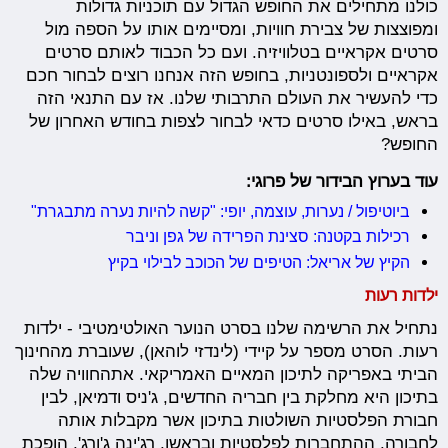
כולנו מתחילים את החופש הגדול עם תוכניות גדולות
ומפוצצות של צבירת חוויות, ומסיימים אותו על הספה מול
סרטים אקראיים בטלוויזיה. ועם כל הכבוד לאותם סרטים
אקראיים ולספונטניות, בחופש הזה אנחנו רוצים לבחור חכם
כדי להעשיר את העולם התרבותי שלנו. אז עם התנאי הזה
בראש, באילו סרטים כדאי לבחור לצפות בחודש האחרון של
החופש?
עוד בערוץ הבידור של פרוגי:
ביוטיפול / נערות, עוצמה, יופי: "קשה להיות נערה מתבגרת"
רכילות בקטנה: סצינת הפרידה של גפן וניבר
הקיץ של אריאל: הטיפים של הכוכב לבילוי בקיץ
ילדות רעות
נתחיל את הרשימה שלנו בסרט הנוער האולטימטיבי - ילדות
רעות. הסרט מספר על קיידי (לינדזי לוהאן), שעוברת מהחינוך
הביתי באפריקה לתיכון המאיים האמריקאי. אתהחוויה שלה
בתיכון היא מחלקת בין חבריה החדשים, ג'ניס ודמיאן, לבין
חבורת הפלסטיות השולטות בתיכון אשר מקבלות אותה
לחבורה. ההתחברות לפלסטיות ובראשן, רג'ינה ג'ורג', הופכת