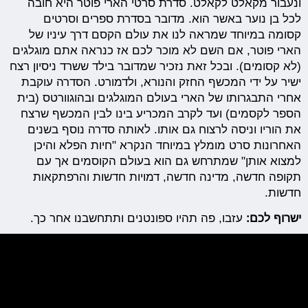
ונעבור מקאלט לקאלט. סדרת סרטי הארי פוטר היא חובה
לכל בן נוער באשר הוא. מדובר בסדרת ספרים וסרטים
קסומה במיוחד שמראה לנו את עולם הקסם דרך עיניו של
הארי פוטר, אם השם לא מוכר לכם אז כנראה אתם מוגלגים
(לא קסומים). ובכל זאת נזכיר שמדובר בילד ששרד ניסיון רצח
ישיר על ידי המכשף החזק והנורא, ולדמורט. הסדרה עוקבת
אחרי התבגרותו של הארי בעולם המוגלגים ובהוגוורטס (בית
הספר לקסמים) ועד לקרב המכריע בינו לבין המכשף שרצח
את הוריו וניסה לרצוח גם אותו. לאותה סדרה נוסף בשנים
האחרונות סרט מומלץ במיוחד הנקרא "חיות הפלא והיכן
למצוא אותן" שמתרחש גם הוא בעולם הקוסמים אך עם
תקופה חדשה, מדינה חדשה, דמויות חדשות והרפתקאות
חדשות.
ישרוף לכם:
עזבו, פה תהיו ספונטנים ותתחשבנו אחר כך.