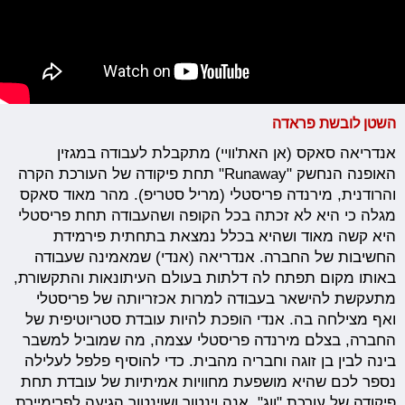
השטן לובשת פראדה
אנדריאה סאקס (אן האת'וויי) מתקבלת לעבודה במגזין
האופנה הנחשק "Runaway" תחת פיקודה של העורכת הקרה
והרודנית, מירנדה פריסטלי (מריל סטריפ). מהר מאוד סאקס
מגלה כי היא לא זכתה בכל הקופה ושהעבודה תחת פריסטלי
היא קשה מאוד ושהיא בכלל נמצאת בתחתית פירמידת
החשיבות של החברה. אנדריאה (אנדי) שמאמינה שעבודה
באותו מקום תפתח לה דלתות בעולם העיתונאות והתקשורת,
מתעקשת להישאר בעבודה למרות אכזריותה של פריסטלי
ואף מצילחה בה. אנדי הופכת להיות עובדת סטריוטיפית של
החברה, בצלם מירנדה פריסטלי עצמה, מה שמוביל למשבר
בינה לבין בן זוגה וחבריה מהבית. כדי להוסיף פלפל לעלילה
נספר לכם שהיא מושפעת מחוויות אמיתיות של עובדת תחת
פיקודה של עורכת "ווג", אנה וינטור ושוינטור הגיעה לפרימיירת