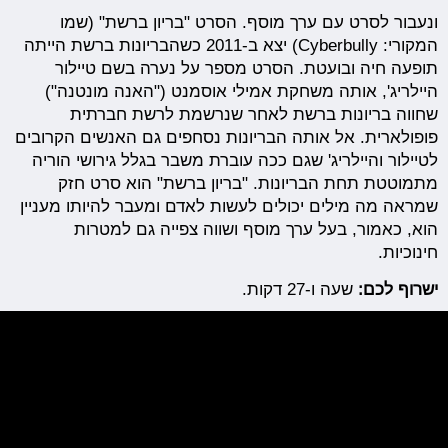
ונעבור לסרט עם ערך מוסף. הסרט "בריון ברשת" (שמו
המקורי: Cyberbully) יצא ב-2011 כשהבריונות ברשת הייתה
תופעה חיה ובועטת. הסרט מספר על נערה בשם טיילור
היילריג', אותה משחקת אמילי אוסמנט ("האנה מונטנה")
שחווה בריונות ברשת לאחר שנרשמת לרשת חברתית
פופולארית. אל אותה הבריונות נסחפים גם האנשים הקרובים
לטיילור והיילריג' שגם ככה עוברת משבר בגלל גירושי הוריה
מתמוטטת תחת הבריונות. "בריון ברשת" הוא סרט חזק
שמראה מה מילים יכולים לעשות לאדם ומעבר להיותו מעניין
הוא, כאמור, בעל ערך מוסף ושווה צפייה גם למטרות
חינוכיות.
ישרוף לכם:
שעה ו-27 דקות.