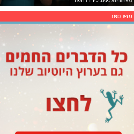
מאחורי הקלעים: טירה רדופה
עשו סאב