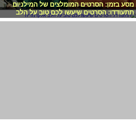
מסע בזמן: הסרטים המומלצים של המילניום
תתעודדו: הסרטים שיעשו לכם טוב על הלב
חדשות הקולנוע: טריילר ראשון לסרט של זנדאיה
וטימותי שאלאמה