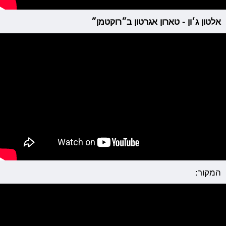
אלטון ג׳ון - טארון אגרטון ב״רוקטמן״
המקור: