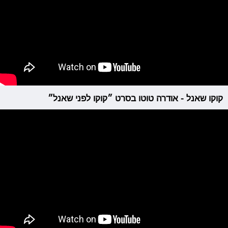
קוקו שאנל - אודרה טוטו בסרט ״קוקו לפני שאנל״