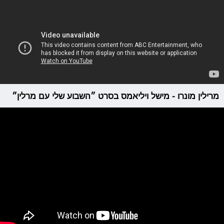
מרילין מונרו - מישל ויליאמס בסרט ״השבוע שלי עם מרלין״