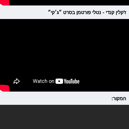
ז'קלין קנדי - נטלי פורטמן בסרט ״ג׳קי״
המקור: