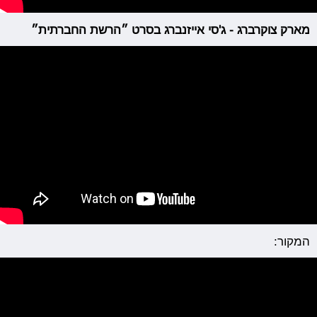
מארק צוקרברג - ג'סי אייזנברג בסרט ״הרשת החברתית״
המקור: