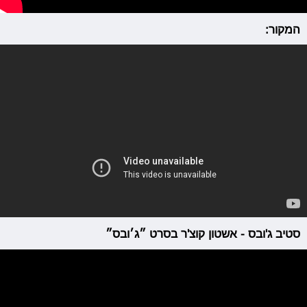
המקור:
סטיב ג'ובס - אשטון קוצ'ר בסרט ״ג׳ובס״