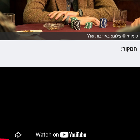
טימותי © צילום: באדיבות Yes
המקור: