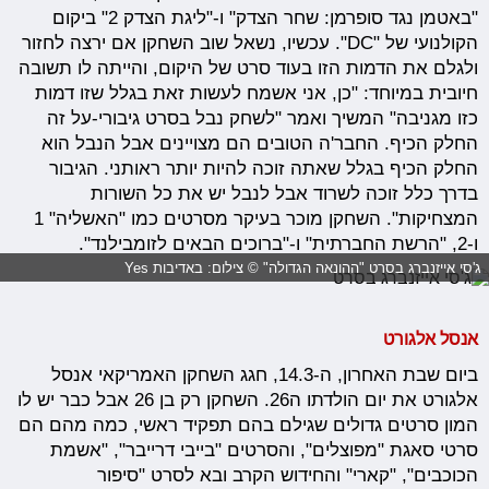
"באטמן נגד סופרמן: שחר הצדק" ו-"ליגת הצדק 2" ביקום
הקולנועי של "DC". עכשיו, נשאל שוב השחקן אם ירצה לחזור
ולגלם את הדמות הזו בעוד סרט של היקום, והייתה לו תשובה
חיובית במיוחד: "כן, אני אשמח לעשות זאת בגלל שזו דמות
כזו מגניבה" המשיך ואמר "לשחק נבל בסרט גיבורי-על זה
החלק הכיף. החבר'ה הטובים הם מצויינים אבל הנבל הוא
החלק הכיף בגלל שאתה זוכה להיות יותר ראותני. הגיבור
בדרך כלל זוכה לשרוד אבל לנבל יש את כל השורות
המצחיקות". השחקן מוכר בעיקר מסרטים כמו "האשליה" 1
ו-2, "הרשת החברתית" ו-"ברוכים הבאים לזומבילנד".
ג'סי אייזנברג בסרט "ההונאה הגדולה" © צילום: באדיבות Yes
אנסל אלגורט
ביום שבת האחרון, ה-14.3, חגג השחקן האמריקאי אנסל
אלגורט את יום הולדתו ה26. השחקן רק בן 26 אבל כבר יש לו
המון סרטים גדולים שגילם בהם תפקיד ראשי, כמה מהם הם
סרטי סאגת "מפוצלים", והסרטים "בייבי דרייבר", "אשמת
הכוכבים", "קארי" והחידוש הקרב ובא לסרט "סיפור