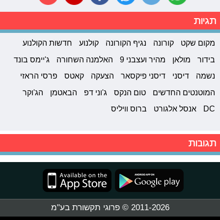
תגיות
מקום שקט
קורונה
נגיף הקורונה
קולנוע
חדשות הקולנוע
בידור
מולאן
מהיר ועצבני 9
האלמנה השחורה
ג'יימס בונד
נשמה
דיסני
דיסני פיקסאר
הצעקה
קאטס
פרסי הראזי
המוטנטים החדשים
טום הנקס
ג'וני דפ
הבאטמן
הג'וקר
DC
אנסל אלגורט
ברוס וויליס
תגובות
2011-2026 © פרוגי תקשורת בע"מ