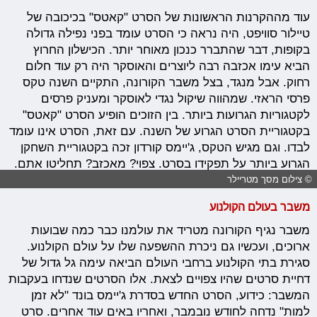
עוד מההקרנות הראשונות של הסרט "קאטס" בכיכובה של
טיילור סוויפט, היה נראה כי הסרט עומד בפני נפילה גדולה
בקופות, דבר שהתברר כנכון מאוחר יותר. הכישלון החרוץ
הביא עימו אכזבה רבה ליוצרים והאוסקר היה רק עוד חלום
רחוק. אבל מנגד, בצל משבר הקורונה, התקיים השנה טקס
פרסי הראזי. שמהווה שיקול נגדי לאוסקר ומעניק פרסים
לקטגוריות הגרועות ביותר. בין הזוכים הופיע הסרט "קאטס"
בקטגוריית הסרט הגרוע של השנה. עם זאת, הסרט אינו עומד
לבדו. וגם מגיש הטקס, ג'יימס קורדון זכה בקטגוריית השחקן
הגרוע ביותר על תפקידו בסרט. צפוי? מאכזב? תחליטו אתם.
© צילום מסך מטריילר
משבר בעולם הקולנוע
משבר נגיף הקורונה מטריד את עולמנו כבר כמה שבועות
ארוכים, ועכשיו גם ניכרת ההשפעה שלו על עולם הקולנוע.
סגירת בתי הקולנוע ברחבי העולם הביאה עימה גל גדול של
דחיית סרטים שהיו צפויים לצאת. אלו הסרטים שנדחו בעקבות
המשבר: כידוע, הסרט החדש בסדרת ג'יימס בונד "לא זמן
למות" נדחה לחודש נובמבר, ואחריו באים עוד אחרים. סרט