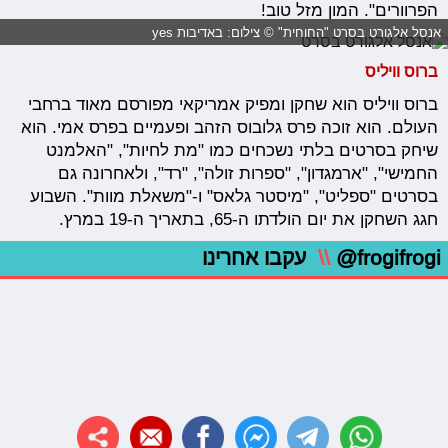
הפרוורים". המון מזל טוב!
אנסל אלגורט בסרט "החוחית" © צילום: באדיבות yes
ברוס וויליס
ברוס וויליס הוא שחקן ומפיק אמריקאי מפורסם מאוד ברחבי
העולם. הוא זוכה פרס גלובוס הזהב ופעמיים בפרס אמי. הוא
שיחק בסרטים בלתי נשכחים כמו "מת לחיות", "האלמנט
החמישי", "ארמגדון", "ספרות זולה", "רד", ולאחרונה גם
בסרטים "ספליט", "מיסטר גלאס" ו-"משאלת מוות". השבוע
חגג השחקן את יום הולדתו ה-65, בתאריך ה-19 במרץ.
@frogifrogi
\\
עקבו אחרינו