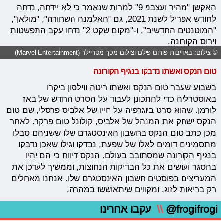
האקשן "מהיר ועצבני 9" למרות שנאמר כי לא יידחה, נדחה
לחודש אפריל לשנת 2021, גם "האלמנה השחורה", "מולאן",
"המוטנטים החדשים", ו-"מקום שקט 2" נדחו עקב התפשטות
וירוס הקורונה.
© צילום: באדיבות פורום פילם וצילום מסך מטריילר (Marvel Entertainment)
טום הנקס ואשתו נדבקו בנגיף הקורונה
בשבוע שעבר טום הנקס ואשתו ריטה ווילסון ביקרו
באוסטרליה כדי להתכונן לעבוד על הסרט החדש של באז
לורמן. שהוא סרט ביוגרפיה על חייו של אלביס פרסלי, שם טום
הנקס ישחק את המנהל של אלביס, קולונל טום פרקר. לאחר
מכן כתב טום הנקס בחשבון האינסטגרם שלו ששניהם סבלו
מתסמינים דומים לאלו של שפעת, נבדקו וגילו שאכן נדבקו
בנגיף הקורונה שמסתובב בעולם. הנקס דיווח כי הם יהיו
בהסגר ועושים את כל הבדיקות הנחוצות, וממשיך לעדכן את
המעריצים בפוסטים חשבון האינסטגרם שלו. אנחנו מאחלים
רק בריאות לזוג, ומקווים שיתאוששו במהרה.
@frogifrogi
\\
עקבו אחרינו