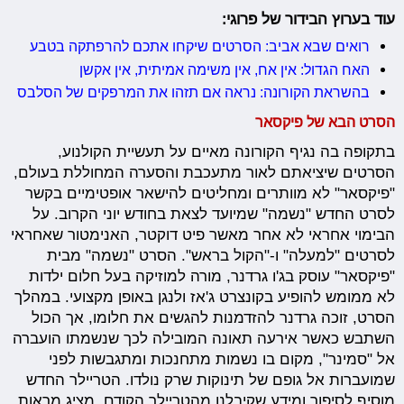
עוד בערוץ הבידור של פרוגי:
רואים שבא אביב: הסרטים שיקחו אתכם להרפתקה בטבע
האח הגדול: אין אח, אין משימה אמיתית, אין אקשן
בהשראת הקורונה: נראה אם תזהו את המרפקים של הסלבס
הסרט הבא של פיקסאר
בתקופה בה נגיף הקורונה מאיים על תעשיית הקולנוע,
הסרטים שיציאתם לאור מתעכבת והסערה המחוללת בעולם,
"פיקסאר" לא מוותרים ומחליטים להישאר אופטימיים בקשר
לסרט החדש "נשמה" שמיועד לצאת בחודש יוני הקרוב. על
הבימוי אחראי לא אחר מאשר פיט דוקטר, האנימטור שאחראי
לסרטים "למעלה" ו-"הקול בראש". הסרט "נשמה" מבית
"פיקסאר" עוסק בג'ו גרדנר, מורה למוזיקה בעל חלום ילדות
לא ממומש להופיע בקונצרט ג'אז ולנגן באופן מקצועי. במהלך
הסרט, זוכה גרדנר להזדמנות להגשים את חלומו, אך הכול
השתבש כאשר אירעה תאונה המובילה לכך שנשמתו הועברה
אל "סמינר", מקום בו נשמות מתחנכות ומתגבשות לפני
שמועברות אל גופם של תינוקות שרק נולדו. הטריילר החדש
מוסיף לסיפור ומידע שקיבלנו מהטריילר הקודם, מציג מראות