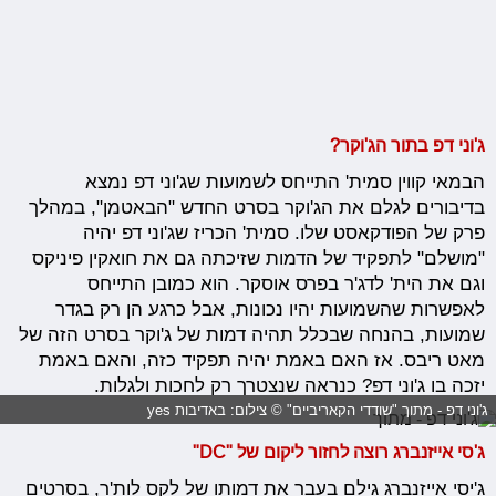
ג'וני דפ בתור הג'וקר?
הבמאי קווין סמית' התייחס לשמועות שג'וני דפ נמצא
בדיבורים לגלם את הג'וקר בסרט החדש "הבאטמן", במהלך
פרק של הפודקאסט שלו. סמית' הכריז שג'וני דפ יהיה
"מושלם" לתפקיד של הדמות שזיכתה גם את חואקין פיניקס
וגם את הית' לדג'ר בפרס אוסקר. הוא כמובן התייחס
לאפשרות שהשמועות יהיו נכונות, אבל כרגע הן רק בגדר
שמועות, בהנחה שבכלל תהיה דמות של ג'וקר בסרט הזה של
מאט ריבס. אז האם באמת יהיה תפקיד כזה, והאם באמת
יזכה בו ג'וני דפ? כנראה שנצטרך רק לחכות ולגלות.
ג'וני דפ - מתוך "שודדי הקאריביים" © צילום: באדיבות yes
ג'סי אייזנברג רוצה לחזור ליקום של "DC"
ג'יסי אייזנברג גילם בעבר את דמותו של לקס לות'ר, בסרטים