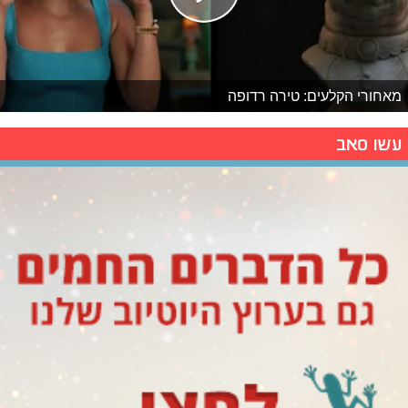
מאחורי הקלעים: טירה רדופה
עשו סאב