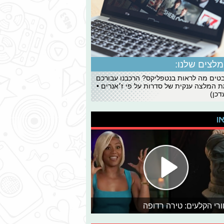
לצים שלנו:
ים מה לראות בנטפליקס? הרכבנו עבורכם
 המלצה ענקית של סדרות על פי ז׳אנרים •
כן)
או
רי הקלעים: טירה רדופה