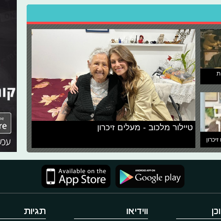
ת
טיילור מלכוב - מעלים זיכרון
זיכרון
כן
ווידיאו
תגיות