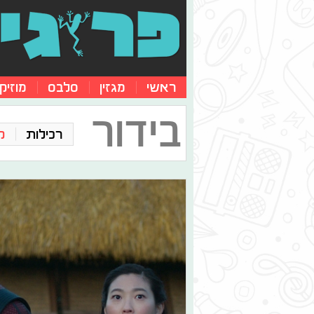
ראשי
מגזין
סלבס
מוזיק
בידור
רכילות
ק