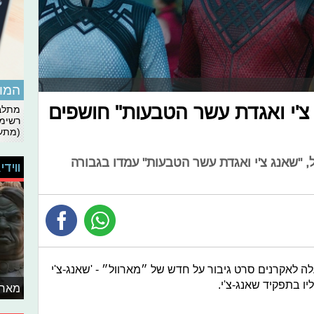
המומ
 צ'י ואגדת עשר הטבעות" חושפים
מתלבט
רשימת
(מתעד
 "שאנג צ'י ואגדת עשר הטבעות" עמדו בגבורה
ווידי
ה-2 בספטמבר) יעלה לאקרנים סרט גיבור על חדש של ״מארוול״ - 'שאנג-צ'י
יו בתפקיד שאנג-צ'י.
מאחו