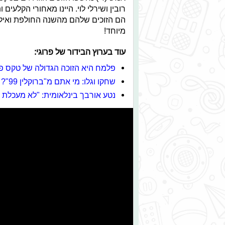
רובין ושירלי לוי. היינו מאחורי הקלעים
הם הזוכים שלהם מהשנה החולפת ואילו
מיוחד!
עוד בערוץ הבידור של פרוגי:
פלמח היא הזוכה הגדולה של טקס פרס
שחקו וגלו: מי אתם מ"ברוקלין 99"?
נטע אורבך בינלאומית: "לא מעכלת 