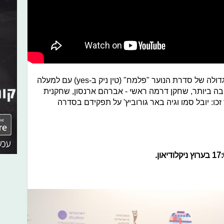
אירוע חלוקת הפרס בישר על זכייתה הגדולה של סדרת הנוער "פלמח" (טין ניק ב-yes) עם למעלה
ובה ביותר, שחקן דרמה ראשי - אברהם ארנסון, שחקנית
זכו: יובל סמו וגיה באר גורוביץ' על תפקידם בסדרה