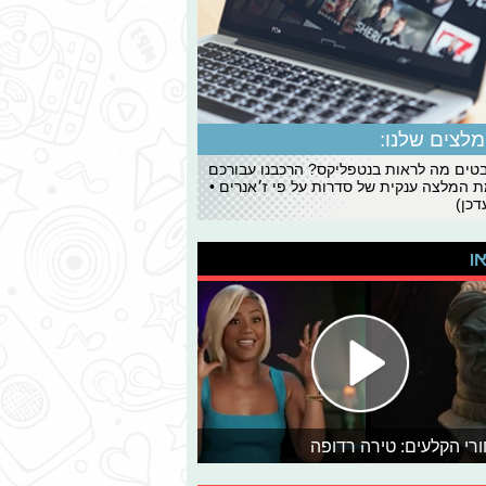
לצים שלנו:
ים מה לראות בנטפליקס? הרכבנו עבורכם
 המלצה ענקית של סדרות על פי ז׳אנרים •
כן)
או
רי הקלעים: טירה רדופה