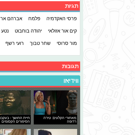
תגיות
פרסי האקדמיה
פלמח
אברהם ארנס
קים אור אזולאי
יהודה בוחבוט
נטע 
מור סרוסי
שחר טבוך
רועי רשף
תגובות
ווידיאו
מאחורי הקלעים: טירה
חיית החושך - בעקבו
רדופה
הסיפורים הקסומים