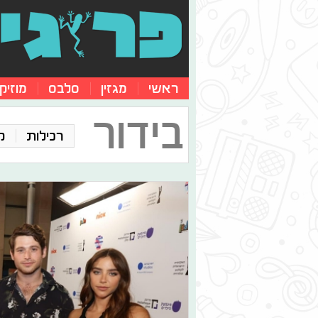
ראשי
מגזין
סלבס
מוזיק
בידור
רכילות
ק