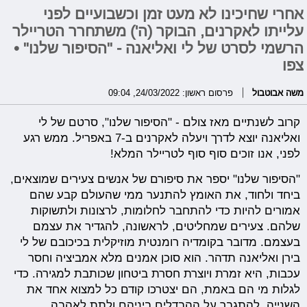
אחרי שחיכינו לא מעט זמן וכשבועיים לפני
עלייתו לאקרנים, הבוקר (ה') משתחרר הטריילר
הרשמי לסרט של לי ואליאנה - "הסיפור שלנו" •
צפו
משה אבוטבול
פרסום ראשון: 24/03/2022, 09:04
קרוב לשנתיים מאז צולם - "הסיפור שלנו", סרטם של לי
ואליאנה יוצא לדרך ויעלה לאקרנים ב-7 באפריל. ממש רגע
לפני, אנו זוכים סוף סוף לטריילר המלא!
"הסיפור שלנו" יספר את סיפורם של אנשים צעירים שמוצאים,
ביחד ולחוד, את האומץ להתנער ממי שהעולם קבע שהם
אמורים להיות כדי להתחבר לחלומות, לרצונות ולתשוקות
שלהם. צעירים שמחליטים, לראשונה, להגדיר את עצמם
בעצמם. מדובר בקומדיה רומנטית מוזיקלית בכיכובם של לי
בירן ואליאנה תדהר. הוא סוכן אמנים מלא אמביציה וחסר
עכבות, היא זמרת ויוצרת חסרת ביטחון שכותבת למגירה. כדי
לגלות מי הם באמת, הם יצטרכו קודם כל למצוא אחד את
השנייה, להתגבר על ההבדלים ביניהם ולתת לאהבה