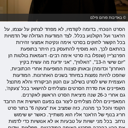
© באדיבות פורום פילם
הסרט הנוכחי, בדומה לקודמיו, לא מפחד לצחוק על עצמו, על
הז'אנר ועל הקולנוע בכלל. לצד המודעות הגדולה של הדמויות
בכל הקשור לחוקים בסרטי אימה ונקיטת אמצעי זהירות
בהתאם לכך, הוא מוסיף להתעסק בין היתר בתופעת
הפרנצ'ייז (שנפלו בה סרטי אימה רבים- דוגמאות בולטות הן
"יום שישי ה-13", "האלווין", "אני יודעת מה עשית בקיץ
האחרון" וכדומה) ובאותן סצנות המופיעות אחרי הכתוביות,
שהפכו להיות נפוצות במיוחד בשנים האחרונות. המודעות
העצמית שיש לסרט בשילוב עם הטון הביקורתי והלא מתנצל
מאפיינים את סדרת הסרטים ומצליחים להישאר בכל 'צעקה',
גם אחרי כ-26 שנה מיציאת הסרט הראשון לאקרנים.
המאפיינים הללו מצליחים ליצור גם בפעם השישית את הרובד
הקומי והכל כך מהנה, כזה שמציב את "צעקה 6" בתור סרט
חריג בנוף של הז'אנר אליו הוא משתייך. כאשר יש שימוש
נרחב בכל מני ישויות על טבעיות או לא אנושיות כדי לדמות
את הרע בהרבה מסרטי האימה המודרניים- מפלצות, שדים