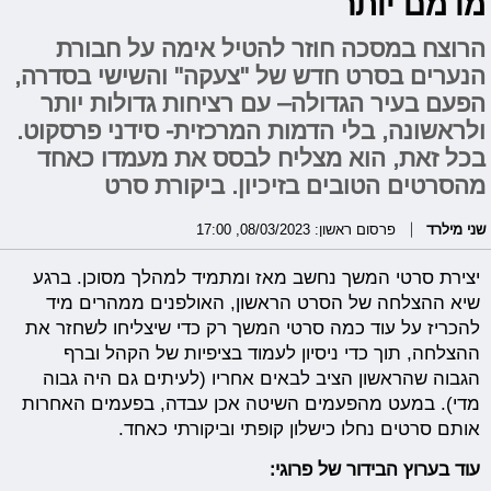
מדמם יותר
הרוצח במסכה חוזר להטיל אימה על חבורת
הנערים בסרט חדש של "צעקה" והשישי בסדרה,
הפעם בעיר הגדולה– עם רציחות גדולות יותר
ולראשונה, בלי הדמות המרכזית- סידני פרסקוט.
בכל זאת, הוא מצליח לבסס את מעמדו כאחד
מהסרטים הטובים בזיכיון. ביקורת סרט
שני מילרד
פרסום ראשון: 08/03/2023, 17:00
יצירת סרטי המשך נחשב מאז ומתמיד למהלך מסוכן. ברגע
שיא ההצלחה של הסרט הראשון, האולפנים ממהרים מיד
להכריז על עוד כמה סרטי המשך רק כדי שיצליחו לשחזר את
ההצלחה, תוך כדי ניסיון לעמוד בציפיות של הקהל וברף
הגבוה שהראשון הציב לבאים אחריו (לעיתים גם היה גבוה
מדי). במעט מהפעמים השיטה אכן עבדה, בפעמים האחרות
אותם סרטים נחלו כישלון קופתי וביקורתי כאחד.
עוד בערוץ הבידור של פרוגי: