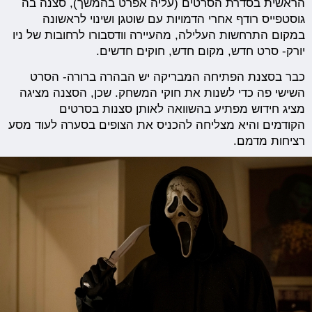
הראשית בסדרת הסרטים (עליה אפרט בהמשך), סצנה בה
גוסטפייס רודף אחרי הדמויות עם שוטגן ושינוי לראשונה
במקום התרחשות העלילה, מהעיירה וודסבורו לרחובות של ניו
יורק- סרט חדש, מקום חדש, חוקים חדשים.
כבר בסצנת הפתיחה המבריקה יש הבהרה ברורה- הסרט
השישי פה כדי לשנות את חוקי המשחק. שכן, הסצנה מציגה
מציג חידוש מפתיע בהשוואה לאותן סצנות בסרטים
הקודמים והיא מצליחה להכניס את הצופים בסערה לעוד מסע
רציחות מדמם.