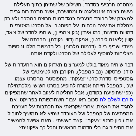
מהסרט הרביעי בסדרה. השילוב של שתיהן בתוך העלילה
נעשה בצורה אינטליגנטית ומחושבת, אשר נותנת רוח גבית
למאבק של חבורת הנערים כנגד דמות הרוצח במסכה ולא רק
מהללת את עצם נוכחותן על הפוסטר. אל הסרט מצטרפים
דמויות חדשות, כמו אית'ן (ג'ק צ'מפיון), שותפו לחדר של צ'אד,
קווין (ליאנה ליברטו), אניקה (דווין נקודה), חברתה של
מינדי ושריף ביילי (דרמוט מלרוני). כל הדמויות הללו ונוספות
מצליחות להוסיף לעלילה של הסרט ולקדם אותה.
דבר שיהיה מאוד בולט למעריצים האדוקים הוא ההעדרות של
סידני פרסקוט (נב קמפבל), הקורבן האולטימטיבי של
גוסטפייס וסדרת סרטי "צעקה", מהפוסטר ומהסרט עצמו.
שכן, קמפבל הייתה אמורה להופיע בסרט השישי מלכתחילה
(כפי שהופיעה בקודם), אבל החליטה לעזוב לאחר שהמפיקים
סירבו לשלם לה
סכום ראוי עבור השתתפותה בפרויקט. אם
להגיד את האמת, אחרי שקראתי את הכתבות על העזיבה
המפתיעה של קמפבל ועל העובדה שהיא לא תמשיך להוביל
את זיכיון סרטי "צעקה", קצת חששתי - האם אפשר להמשיך
את הסיפור גם בלי הדמות הראשית והכל כך אייקונית?