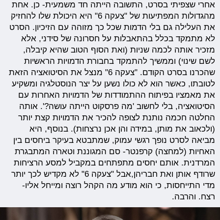
אחרי שצפיתי בסרט, התשובה הייתה חד משמעית- כן. אחת
מהגדולות המפתיעות של "צעקה 6" היא היכולת שלו להחזיק
את העלילה גם בלי הדמות שכל כך מזוהה עם הזיכיון. הסרט
לא מתמקד בכלל בהתאבלות על חסרונה של סידני, אלא
מזכיר אותה לכמה שניות (ואת הסוף הטוב שהיא קיבלה,
לשם שינוי) וממשיך להתמקד בחבורת הדמויות הראשיות
שהכרנו בסרט הקודם. "צעקה 6" מנצל את הסיטואציה הזאת
לטובתו, כאשר הוא לא כולו נשען על יצר הנוסטלגיה ומשקיע
את מאמציו בפיתוח ההתמודדות של הדמויות האחרות עם
הסיטואציה, בלי לחשוב 'מה פרסקוט הייתה עושה?'. אותה
החלטה חכמה נותנת לצופה להכיר את הדמויות קצת יותר
(ולכאוב את מותן, במידה והן אכן נרצחות). בנוסף, היא
מביאה לסרט נופך רגשי עמוק, שמתבטא בעיקר ביחסים בין
האחיות (למחצה) קרפנטר- סם המגוננת וטארה המתבגרת
המרדנית. אותם יחסים מתפתחים במקביל למסע הרציחות
שרודף אותן ואת חבריהן,אבל "צעקה 6" לא מקדיש לכך יותר
מדי התייחסות, כי הוא מודע מה הקהל רוצה ומייחל אליו-
רצח. והרבה.