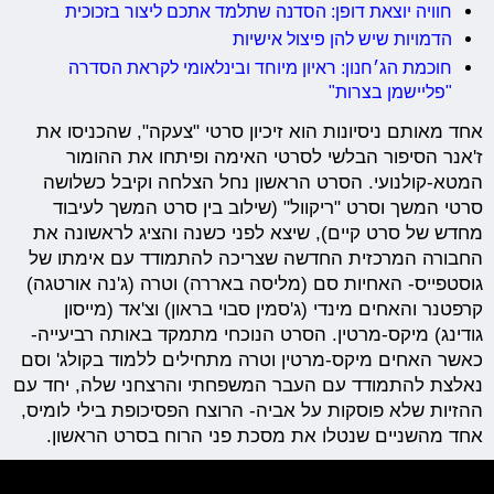
חוויה יוצאת דופן: הסדנה שתלמד אתכם ליצור בזכוכית
הדמויות שיש להן פיצול אישיות
חוכמת הג׳חנון: ראיון מיוחד ובינלאומי לקראת הסדרה
"פליישמן בצרות"
אחד מאותם ניסיונות הוא זיכיון סרטי "צעקה", שהכניסו את
ז'אנר הסיפור הבלשי לסרטי האימה ופיתחו את ההומור
המטא-קולנועי. הסרט הראשון נחל הצלחה וקיבל כשלושה
סרטי המשך וסרט "ריקוול" (שילוב בין סרט המשך לעיבוד
מחדש של סרט קיים), שיצא לפני כשנה והציג לראשונה את
החבורה המרכזית החדשה שצריכה להתמודד עם אימתו של
גוסטפייס- האחיות סם (מליסה באררה) וטרה (ג'נה אורטגה)
קרפטנר והאחים מינדי (ג'סמין סבוי בראון) וצ'אד (מייסון
גודינג) מיקס-מרטין. הסרט הנוכחי מתמקד באותה רביעייה-
כאשר האחים מיקס-מרטין וטרה מתחילים ללמוד בקולג' וסם
נאלצת להתמודד עם העבר המשפחתי והרצחני שלה, יחד עם
ההזיות שלא פוסקות על אביה- הרוצח הפסיכופת בילי לומיס,
אחד מהשניים שנטלו את מסכת פני הרוח בסרט הראשון.