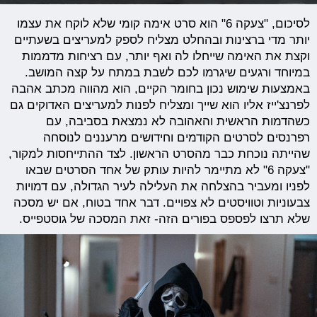
לסיכום, "צעקה 6" הוא סרט אימה קומי שלא לוקח את עצמו
יותר מדי ברצינות ובהחלט מצליח לספק למעריצים בשעתיים
וקצת את האימה שייחלו לה ואף יותר, עם רציחות מדממות
במיוחד ורגעים שיגרמו לכם לשבת במתח על קצה המושב.
באמצעות שימוש נכון בחומר הקיים, הוא מהווה מכתב אהבה
לפרנצ'ייז אליו הוא שייך ומצליח לפנות למעריצים האדוקים גם
כשהדמות הראשית והאהובה לא נמצאת בסביבה, עם
רפרנסים לסרטים הקודמים וחידושים מרעננים לנוסחה
שהייתה נוכחת כבר מהסרט הראשון. לצד ההתייחסות למקור,
"צעקה 6" לא מתיימר להיות עותק של אחד הסרטים שבאו
לפניו ומעביר בהצלחה את העלילה לעיר הגדולה, עם דמויות
צבעוניות וטוויסטים לא צפויים. דבר אחד בטוח, אם יש מסכה
שלא תרצו לפספס בפורים הזה- זאת המסכה של גוסטפייס.