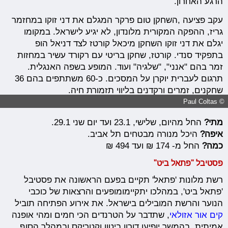
הרגע האחרון.
עקב פציעה ,השחקן טום פרקר המגלם את דני זוקו במחזמר
גריז, ההפקה המקורית מלונדון, לא יגיע לישראל. במקומו
יגלם את דני זוקו השחקן מיכאל קורטז לצד דניאל הופ
בתפקיד סנדי. קורטז, שחקן בריטי עם רקורד עשיר במחזות
זמר בהם "אנני", "שלגיה" ועוד.
המופע בשפה האנגלית.
תרגום לעברית יוקרן על המסכים.
כ-60 משתתפים בהם 36
שחקנים, זמרים ורקדנים בליווי תזמורת חיה.
© Paul Coltas
מתי?
החל מהיום, שלישי, 23.1 ועד יום שני 29.1.
איפה?
היכל מנורה מבטחים תל אביב.
כמה?
החל מ- 174 ₪ ועד 494 ₪
פסטיבל "פתאל ביט"
רשת מלונות 'פתאל' תקיים בפעם הראשונה את פסטיבל
'פתאל ביט', במהלכו יתקיימומופעים והרצאות של כוכבי
הנוער והרשת המובילים בישראל. את אירוע הפתיחה תוביל
קים אור אזולאי
, שתדבר על הטרנדים הכי חמים ומהי אופנה
אמיתית. בהמשך יופיעו דורון ביטון וקטריקס ובמהלך הסוף