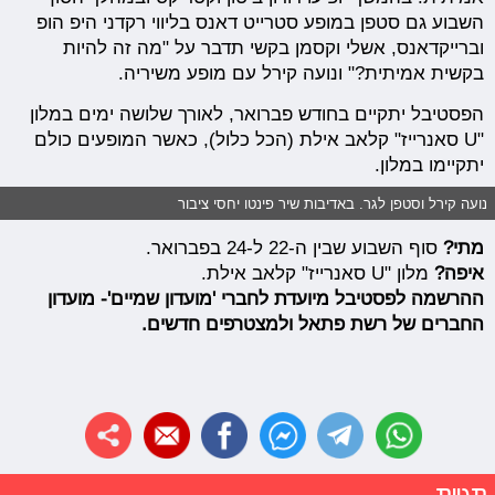
השבוע גם סטפן במופע סטרייט דאנס בליווי רקדני היפ הופ
וברייקדאנס, אשלי וקסמן בקשי תדבר על "מה זה להיות
בקשית אמיתית?" ונועה קירל עם מופע משיריה.
הפסטיבל יתקיים בחודש פברואר, לאורך שלושה ימים במלון
"U סאנרייז" קלאב אילת (הכל כלול), כאשר המופעים כולם
יתקיימו במלון.
נועה קירל וסטפן לגר. באדיבות שיר פינטו יחסי ציבור
מתי?
סוף השבוע שבין ה-22 ל-24 בפברואר.
איפה?
מלון "U סאנרייז" קלאב אילת.
ההרשמה לפסטיבל מיועדת לחברי 'מועדון שמיים'- מועדון
החברים של רשת פתאל ולמצטרפים חדשים.
תגיות