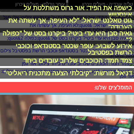
טליה עובדיה - מעלים זיכרון
עומר נודלמן - מעלים זיכרון
כישפה את הפיד: אור גרוס משתלטת על
אינסטוש
גוט טאלנט ישראל: "לא העיפה, אך עשתה את
העבודה"
גאיה סבן היא עדי ביטי? ביקרנו בסט של "כפולה
2"
אירוע לשבוע: עופר שכטר בסטנדאפ וכוכבי
הרשת בפסטיבל
צמד חמד: הכוכבים שלרוב עובדים ביחד
דניאל מורשת: "קיבלתי הצעה מתכנית ריאליטי"
המומלצים שלנו: