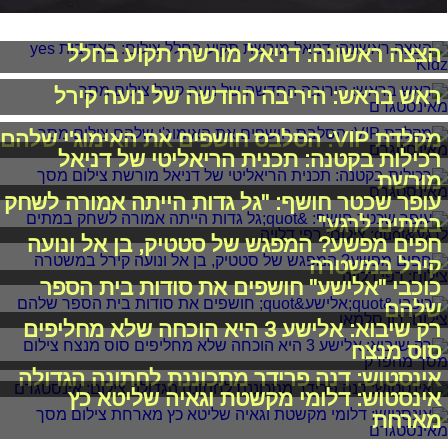
הצצה ראשונה: דניאל מורשת תקוע בחלל
ראש בראש: היריבה החדשה של נועה קירל
מקלדת VIP: הסלבס חושפים את האימוג'י שלהם
רכילות בקטנה: תכנית הריאליטי של דניאל
מורשת
עופר שכטר חושף: "גל גדות הייתה אמורה לשחק
במתים לרגע"
חפים מפשע? המפגש של סטטיק, בן אל ונועה
קירל במשטרה
כוכבי "אלישע" חושפים את סודות בית הספר
שלהם
רק שיבוא: אלישע 3 היא הוכחה שלא מחליפים
סוס מנצח
אינסטוש: דנה פרידר מתכוננת לחתונה הגדולה
אינסטוש: דלומי מקשטת וגאיה שליטא כץ
מארחת