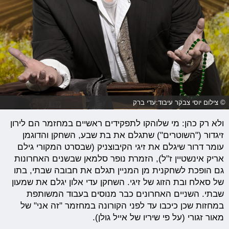
© צילום יוסי צבקר עיבוד:עדי ברק
ולא רק כהן: מי שלוהקו לתפקידים ראשיים במחזמר הם לירון
זיגדור ("השוטרים") שתגלם את בת שבע, השחקן והדוגמן
עומר דרור שיגלם את זיגי הקיבוצניק (שבסרט המקורי גילם
אריק אינשטיין ז"ל), הזמרת נופר סלמאן שבשנים האחרונות
גם הופכת לשחקנית מן המניין תגלם את חבובה שבתי, בתו
של סאלח ובת הזוג של זיגי. השחקן עדי אלון יגלם את שמעון
שבתי. השניים האחרונים כבר מנוסים בעבוד המשותפת
במחזות שכן כיכבו עד לפני הקורונה במחזמר "זה אני" של
מאור זגורי (על פי שיריו של אייל גולן).