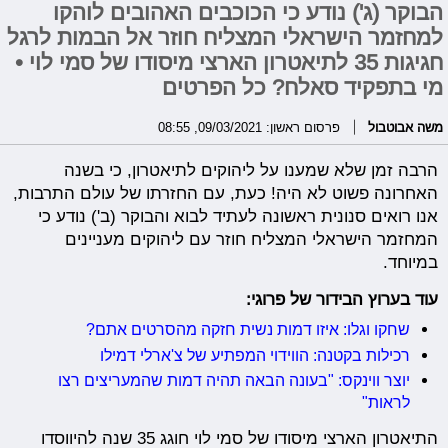
הבוקר (ג') נודע כי הכוכבים האהובים לוהקו
למחזמר הישראלי המצליח חוזר אל הבמות לרגל
חגיגות 35 לתיאטרון הארצי מיסודו של סמי לוי •
מי בתפקיד סאלח? כל הפרטים
משה אבוטבול
פרסום ראשון: 09/03/2021, 08:55
הרבה זמן שלא שמענו על ליהוקים לתיאטרון, כי בשנה
האחרונה פשוט לא היה! כעת, עם החזרתו של עולם התרבות,
אנו רואים סנונית ראשונה לעתיד לבוא והבוקר (ב') נודע כי
המחזמר הישראלי המצליח חוזר עם ליהוקים מעניינים
במיוחד.
עוד בערוץ הבידור של פרוגי:
שחקו וגלו: איזו דמות נשית חזקה מהסרטים אתם?
רכילות בקטנה: הווידוי המפתיע של צ'ארלי דמילו
יוצר ווינקס: "בעונה הבאה תהיה דמות שהמעריצים רצו
לראות"
התיאטרון הארצי מיסודו של סמי לוי חוגג 35 שנה להיווסדו