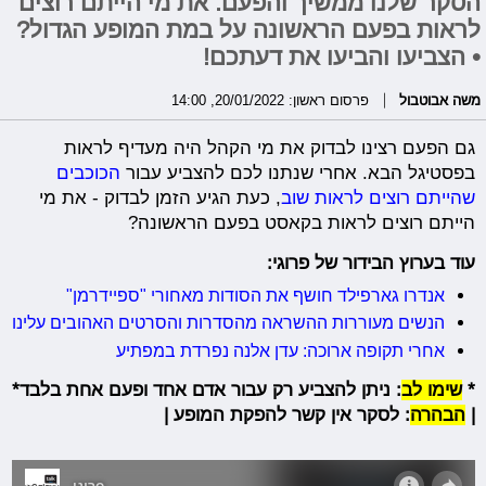
הסקר שלנו ממשיך והפעם: את מי הייתם רוצים
לראות בפעם הראשונה על במת המופע הגדול?
• הצביעו והביעו את דעתכם!
משה אבוטבול
פרסום ראשון: 20/01/2022, 14:00
גם הפעם רצינו לבדוק את מי הקהל היה מעדיף לראות
בפסטיגל הבא. אחרי שנתנו לכם להצביע עבור
הכוכבים
שהייתם רוצים לראות שוב
, כעת הגיע הזמן לבדוק - את מי
הייתם רוצים לראות בקאסט בפעם הראשונה?
עוד בערוץ הבידור של פרוגי:
אנדרו גארפילד חושף את הסודות מאחורי "ספיידרמן"
הנשים מעוררות ההשראה מהסדרות והסרטים האהובים עלינו
אחרי תקופה ארוכה: עדן אלנה נפרדת במפתיע
*
שימו לב
: ניתן להצביע רק עבור אדם אחד ופעם אחת בלבד*
|
הבהרה
: לסקר אין קשר להפקת המופע |