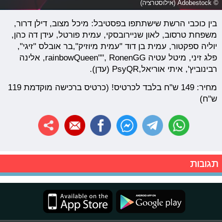
© Adobestock (אילוסטרציה)
בין כוכבי הרשת שישתתפו בפסטיבל: מיכל מצוב, דילן דרור,
משפחת טרסוב, לאון שניירובסקי, עמית פורטל, עידן דה כהן,
יוליה ספקטור, עמית בן דוד "עמית מיוזיק",בר אובלס "זיגי",
פלג זיני, מיטל עטיה rainbowQueen"", RonenGG, אלינה
רבינוביץ', איתי אוריאל,PsyQR (עדן).
מחיר: 149 ש"ח בלבד לכרטיס! (כרטיס ברכישה מוקדמת 119
ש"ח)
תגובות