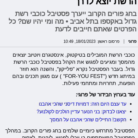
הרשת יוצא לדרך
בחג פורים הקרוב ייערך פסטיבל כוכבי רשת
גדול באקספו בתל אביב • מה ומי יהיו שם? כל
הפרטים שאתם חייבים לדעת
פרוגי
פרסום ראשון: 18/01/2023, 10:49
כוכבי הרשת המובילים בטיקטוק, אינסטגרם ויוטיוב יוצאים
מהמסך ומגיעים לפגוש את הקהל בפסטיבל כוכבי הרשת
גדול. בעבר הפסטיבל נקרא "פלייקון", והשנה הוא חוזר
במיתוג חדש ("FOR-YOU FEST" ) עם מגוון תכנים ובהם
הופעות, תחרויות ומתחמי פעילות.
עוד בערוץ הבידור של פרוגי:
עד עצם היום הזה: דמויות דיסני שהכי אהבנו
יצאנו לבדוק: בני הנוער עדיין הולכים לקולנוע?
הקשב! החיילים שהכי אהבנו על המסך
הפסטיבל מתרחש כיומיים שלמים בחג פורים הקרוב. במהלך
הפסטיבל המשתתפים בו יוכלו לפגוש, ליהנות, לצחוק