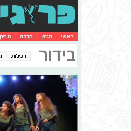
ראשי
מגזין
סלבס
מוזיק
בידור
רכילות
ק