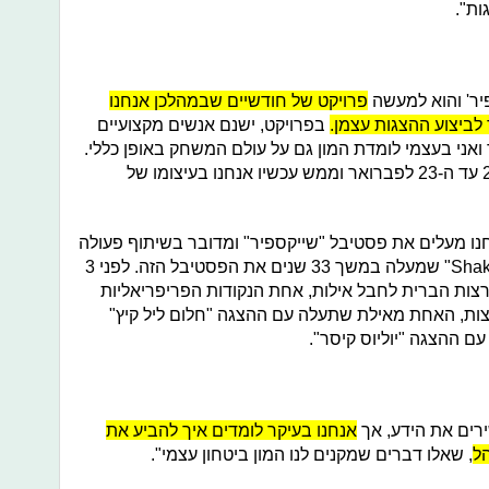
ות".
יר' והוא למעשה
פרויקט של חודשיים שבמהלכן אנחנו
ביצוע ההצגות עצמן.
בפרויקט, ישנם אנשים מקצועיים
ני בעצמי לומדת המון גם על עולם המשחק באופן כללי.
מדובר בשלוש הופעות שיתקיימו מה-21 עד ה-23 לפברואר וממש עכשיו אנחנו בעיצומו של
חנו מעלים את פסטיבל "שייקספיר" ומדובר בשיתוף פעולה
עם תיאטרון "Shakespeare and Company" שמעלה במשך 33 שנים את הפסטיבל הזה. לפני 3
ות הברית לחבל אילות, אחת הנקודות הפריפריאליות
ות, האחת מאילת שתעלה עם ההצגה "חלום ליל קיץ"
ם ההצגה "יוליוס קיסר".
ירים את הידע, אך
אנחנו בעיקר לומדים איך להביע את
ל
, שאלו דברים שמקנים לנו המון ביטחון עצמי".