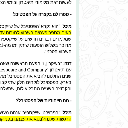
לעשות זאת מלימודי תיאטרון ובימוי הצג
- ספרו לנו בקצרה על הפסטיבל
מיכל
: "הוא נקרא 'הפסטיבל של שייקספ
באים מספר פעמים בשבוע לחזרות עד ל
שמלמדים דברים חדשים על שייקספיר וא
השבוע הטכני".
דנה
: "בעיקרון, זו הפעם הראשונה שאנ
שנים החלטנו להביא את הפסטיבל מארצ
בארץ. בפסטיבל לוקחים חלק שתי קבוצ
והקבוצה השנייה מחבל אילות, שתעלה ע
- מה הייחודיות של הפסטיבל?
מיכל
: "בפרויקט 'שייקספיר' אנחנו מעש
הרגשות שלנו ולבטא את עצמנו בפני קה