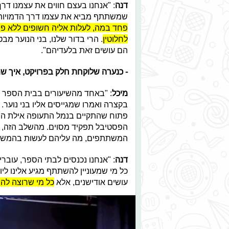
דנה
: "אנחנו בעצם חווים את עצמנו דרך
שמשתתף מביא את עצמו דרך הדמויות
פחד במה, לעלות אליה חשופים ללא פי
לחלוטין
. הרי בדור שלנו, בני הנוער 
הם עושים זאת בלעדיהם".
- כנערה שלוקחת חלק בפרויקט, איך שמ
מיכל
: "באחד מהשיעורים בבית הספר שא
בקצרה ואמרו שמגייסים אליו בני נוער. 
פתוח שהתקיים בנמל התעופה אילת הישן
הפסטיבל תפקיד מסוים. מהשלב הזה, 
המשתתפים, מה עליהם לעשות בהמשך ו
דנה
: "אנחנו נכנסים לבתי הספר, עובר
כל מי שמעוניין להשתתף מגיע אלינו לי
עושים אודישנים, אלא
כל מי שרוצה לה