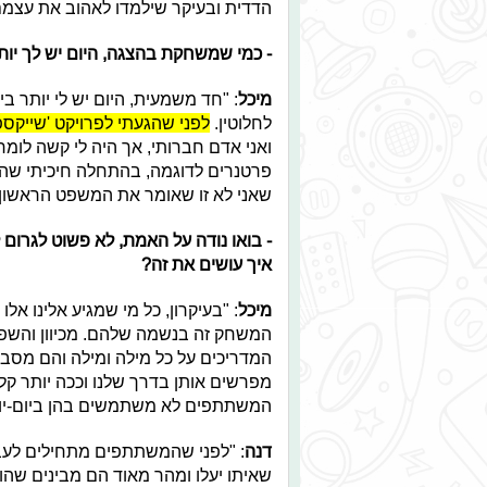
הדדית ובעיקר שילמדו לאהוב את עצמם
- כמי שמשחקת בהצגה, היום יש לך יות
מיכל
: "חד משמעית, היום יש לי יותר ב
לחלוטין.
לפני שהגעתי לפרויקט 'שייקספי
ואני אדם חברותי, אך היה לי קשה לומ
פרטנרים לדוגמה, בהתחלה חיכיתי שהפר
שאני לא זו שאומר את המשפט הראשון
- בואו נודה על האמת, לא פשוט לגרום
איך עושים את זה?
מיכל
: "בעיקרון, כל מי שמגיע אלינו א
המשחק זה בנשמה שלהם. מכיוון והשפה 
המדריכים על כל מילה ומילה והם מסביר
מפרשים אותן בדרך שלנו וככה יותר קל 
המשתתפים לא משתמשים בהן ביום-יו
דנה
: "לפני שהמשתתפים מתחילים לעב
שאיתו יעלו ומהר מאוד הם מבינים שה