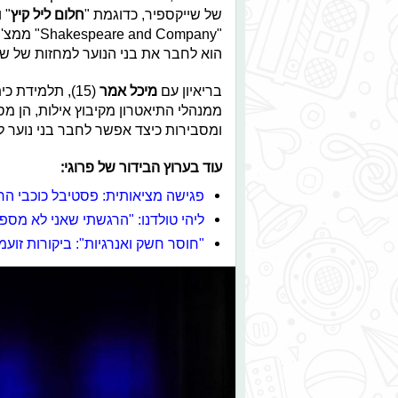
של שייקספיר, כדוגמת "
חלום ליל קיץ
" ו
" Company
הוא לחבר את בני הנוער למחזות של שיי
בריאיון עם
מיכל אמר
(15), תלמידת כיתת י' מאילת המשתתפת הפסטיבל ו
ממנהלי התיאטרון מקיבוץ אילות, הן מ
ומסבירות כיצד אפשר לחבר בני נוער 
עוד בערוץ הבידור של פרוגי:
פגישה מציאותית: פסטיבל כוכבי הר
ליהי טולדנו: "הרגשתי שאני לא מספ
"חוסר חשק ואנרגיות": ביקורות זו