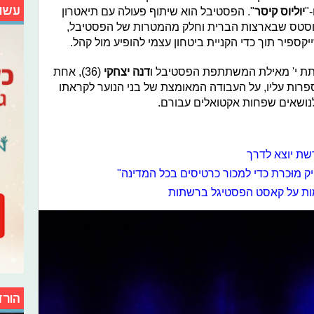
עשו
-"
יוליוס קיסר
". הפסטיבל הוא שיתוף פעולה עם תיאטרון
Shakespeare and" ממצ'וסטס שבארצות הברית וחלק מהמטרות של הפסטיבל,
קספיר תוך כדי הקניית ביטחון עצמי להופיע מול קהל.
דנה יצחקי
(36), אחת
ספרות עליו, על העבודה המאומצת של בני הנוער לקראתו
לנושאים שפחות אקטואלים עבורם.
שת יוצא לדרך
יק מוּכרת כדי למכור כרטיסים בכל המדינה"
עמות על קאסט הפסטיגל ברשתות
הורד