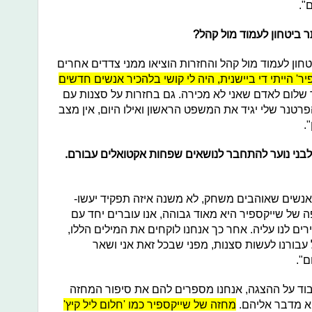
".
ר ביטחון לעמוד מול קהל?
יטחון לעמוד מול קהל והחזרות הוציאו ממני צדדים אחרים
ר' הייתי די ביישנית, היה לי קושי בלהכיר אנשים חדשים
ר שלום לאדם שאני לא מכירה. גם בחזרות על סצנות עם
טנר שלי יגיד את המשפט הראשון ואילו היום, אין מצב
".
 לבני נוער להתחבר לנושאים שפחות אקטואלים עבורם.
לו אנשים שאוהבים משחק, לא משנה איזה תפקיד יעשו-
של שייקספיר היא מאוד גבוהה, אנו עוברים יחד עם
ים לנו עליה. אחר כך אנחנו לוקחים את המילים הללו,
עבורנו לעשות סצנות, מפני שבכל זאת אני ושאר
ם".
וד על ההצגה, אנחנו מספרים להם את סיפור המחזה
וא מדבר אליהם.
מחזה של שייקספיר כמו 'חלום ליל קיץ'