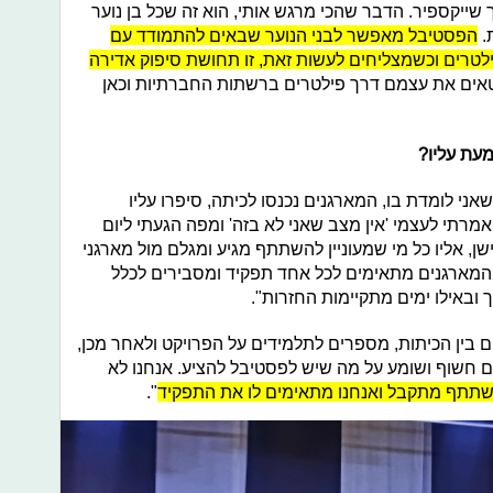
 שייקספיר. הדבר שהכי מרגש אותי, הוא זה שכל בן נוער
.
הפסטיבל מאפשר לבני הנוער שבאים להתמודד עם
לטרים וכשמצליחים לעשות זאת, זו תחושת סיפוק אדירה
מבטאים את עצמם דרך פילטרים ברשתות החברתיות וכאן
עת עליו?
ני לומדת בו, המארגנים נכנסו לכיתה, סיפרו עליו
אמרתי לעצמי 'אין מצב שאני לא בזה' ומפה הגעתי ליום
, אליו כל מי שמעוניין להשתתף מגיע ומגלם מול מארגני
המארגנים מתאימים לכל אחד תפקיד ומסבירים לכלל
באילו ימים מתקיימות החזרות".
ים בין הכיתות, מספרים לתלמידים על הפרויקט ולאחר מכן,
ום חשוף ושומע על מה שיש לפסטיבל להציע. אנחנו לא
שתתף מתקבל ואנחנו מתאימים לו את התפקיד
".