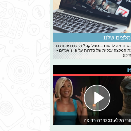
לצים שלנו:
ים מה לראות בנטפליקס? הרכבנו עבורכם
 המלצה ענקית של סדרות על פי ז׳אנרים •
כן)
או
רי הקלעים: טירה רדופה