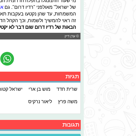
מי שעוד התמנגלו בחפלה הדרומית הם "
של ישראל" מאולפני "רדיו דרום". גם
אס
המשמחות, עד שהן נקטעו בעקבות תאונ
זה ראוי להמשיך ולשמוח, וכך הקהל הד
הבאות של רדיו דרום שום דבר לא יקטע
© ערן דיין
תגיות
שרית חדד
מוש בן ארי
ישראל קטור
משה פרץ
ליאור נרקיס
תגובות