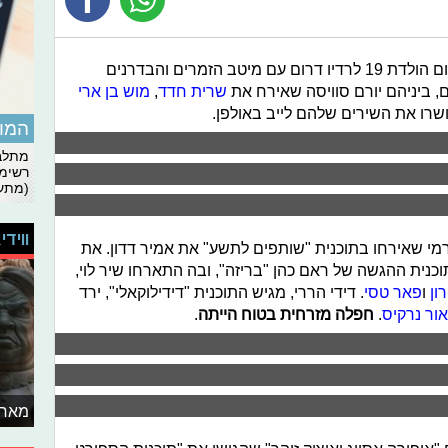
. אמש נערכו חגיגות יום הולדת 19 לרדיו דרום עם מיטב הזמרים והבדרנים
, ביניהם יורם סוויסה שאירח את
שרית חדד
,
מוש בן ארי
 ושרו את השירים שלהם לייב באולפן.
המומ
מתלבט
רשימת
(מתעד
ווידי
ירמי שאירחו בתוכנית "שותפים לתשע" את אמיר דדון. את
נית ההגשה של ראם כהן "בריזה", ובה התארחו שיר לוי,
ון
ו
פאר טסי
. דידי הררי, מגיש התוכנית "דידילוקאלי", ירד
אור נרקיס
.
חפלה מזרחית בטוח הייתה
.
מאחו