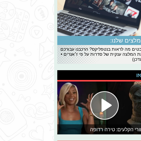
לצים שלנו:
ים מה לראות בנטפליקס? הרכבנו עבורכם
 המלצה ענקית של סדרות על פי ז׳אנרים •
כן)
או
רי הקלעים: טירה רדופה