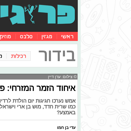
ראשי
מגזין
סלבס
מוזיק
בידור
רכילות
ק
© צילום: ערן דיין
איחוד הזמר המזרחי: פ
אמש נערכו חגיגות יום הולדת לרדי
כמו שרית חדד, מוש בן ארי וישראל 
באמצע?
עדי בן חמו