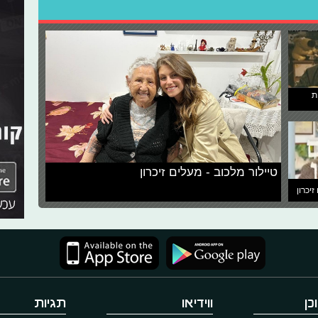
ת
טיילור מלכוב - מעלים זיכרון
זיכרון
כן
ווידיאו
תגיות