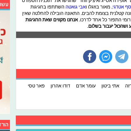
אופירה אסייג ואיציק זוהר" שהגישו את "תוכנית הספורט
עשו
ף אטדגי
, מאור בוזגלו ו
אבי גואטה
השתתפו בחגיגות
ה קטלנית בצומת להבים. התאונה הובילה להחלטה שאין
רומי התפזר כל אחד לדרכו.
אנחנו מקווים שאת החגיגות
 ושהכול יעבור בשלום
.
זה
אתי ביטון
עומר אדם
דודו אהרון
פאר טסי
הורד