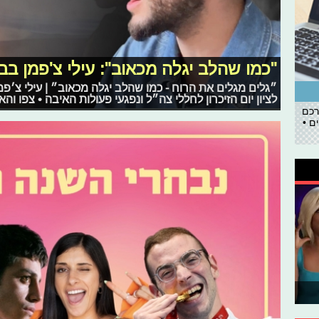
"כמו שהלב יגלה מכאוב": עילי צ'פמן בביצ
״גלים מגלים את הרוח - כמו שהלב יגלה מכאוב״ | עילי צ׳פמ
לציון יום הזיכרון לחללי צה״ל ונפגעי פעולות האיבה • צפו והאז
רכם
ם •