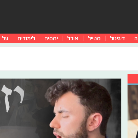
ה
דיגיטל
סטייל
אוכל
יחסים
לימודים
על 