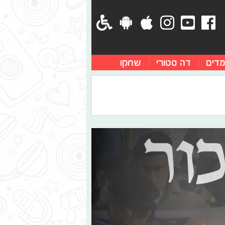
מדים
דה סטורי
שחקו