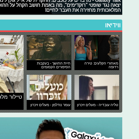
Galaxy Talk - מדברים על כוכבים: התקרית של אייל גול
יצאה נגד שופטי "רוקדימים", מה באמת חושב הקהל על ההופע
המלאכותית מחזירה את העבר לחיים!
ווידיאו
מאחורי הקלעים: טירה
חיית החושך - בעקבות
רדופה
הסיפורים הקסומים
טיילור מלכ
טליה עובדיה - מעלים זיכרון
עומר נודלמן - מעלים זיכרון