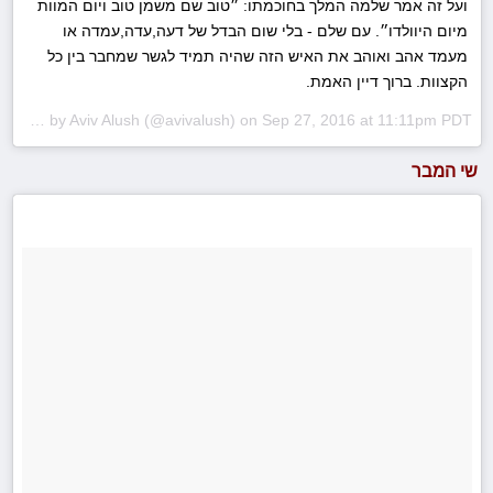
ועל זה אמר שלמה המלך בחוכמתו: ״טוב שם משמן טוב ויום המוות
מיום היוולדו״. עם שלם - בלי שום הבדל של דעה,עדה,עמדה או
מעמד אהב ואוהב את האיש הזה שהיה תמיד לגשר שמחבר בין כל
הקצוות. ברוך דיין האמת.
A photo posted by Aviv Alush (@avivalush) on
Sep 27, 2016 at 11:11pm PDT
שי המבר