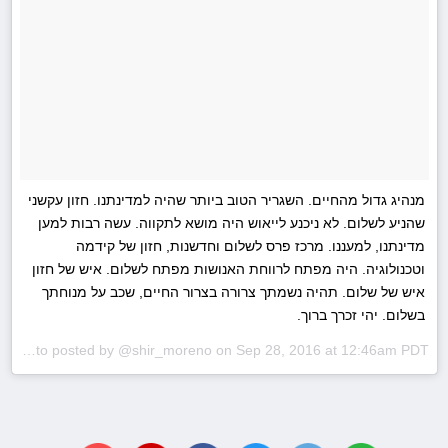
מנהיג גדול מהחיים. השגריר הטוב ביותר שהיה למדינתנו. חזון עקשני
שהניע לשלום. לא ניכנע לייאוש היה מושא לתקווה. עשה רבות למען
מדינתנו, למעננו. מרכז פרס לשלום וחדשנות, חזון של קידמה
וטכנולוגיה. היה מפתח לרווחת האנושות מפתח לשלום. איש של חזון
איש של שלום. תהיה נשמתך צרורה בצרור החיים, שכב על מנוחתך
בשלום. יהי זכרך ברוך.
A photo posted by @shir_moreno on
Sep 28, 2016 at 12:46am PDT