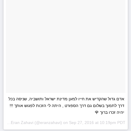
אדם גדול שהקדיש את חייו למען מדינת ישראל ותושביה, שניסה בכל
דרך לתמוך בשלום גם דרך הספורט , היתה לי הזכות לפגוש אותך !!!
יהיה זכרו ברוך 🌹
A photo posted by Eran Zahavi (@eranzahavi) on
Sep 27, 2016 at 10:19pm PDT