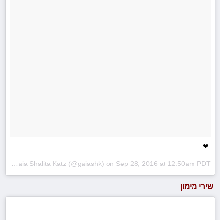
❤
A photo posted by Gaia Shalita Katz (@gaiashk) on
Sep 28, 2016 at 12:50am PDT
שירי מימון