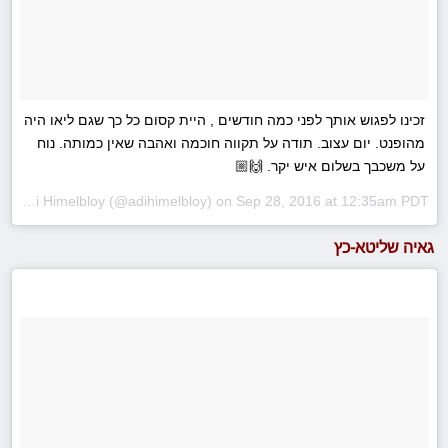
זכינו לפגוש אותך לפני כמה חודשים , היית קסום כל כך שגם ליאו היה
מהופנט. יום עצוב. תודה על תקווה חוכמה ואהבה שאין כמותה. נוח
על משכבך בשלום איש יקר. 🙌🏼
A photo posted by Adi Himelbloy (@adihimelbloy) on
Sep 28, 2016 at 12:35am PDT
גאיה שליטא-כץ