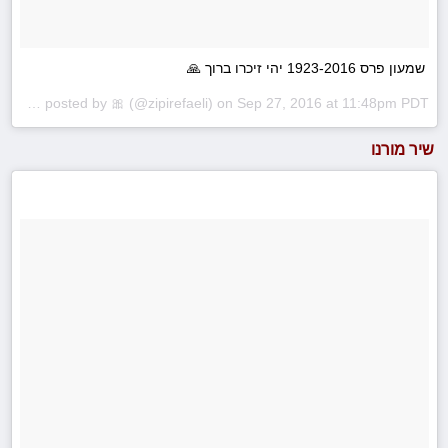
שמעון פרס 1923-2016 יהי זיכרו ברוך 🙏
A photo posted by 🎀 (@zipirefaeli) on
Sep 27, 2016 at 11:48pm PDT
שיר מורנו