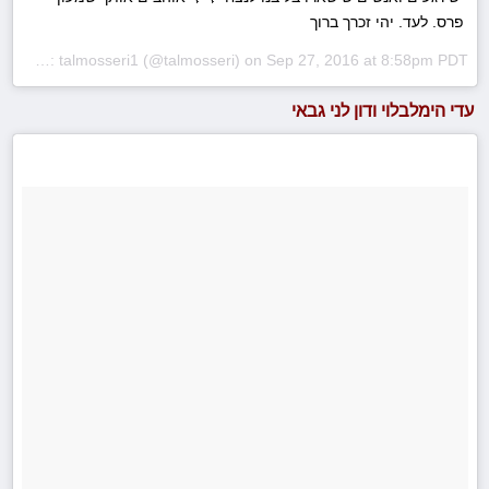
פרס. לעד. יהי זכרך ברוך
A photo posted by Snapchat👻: talmosseri1 (@talmosseri) on
Sep 27, 2016 at 8:58pm PDT
עדי הימלבלוי ודון לני גבאי