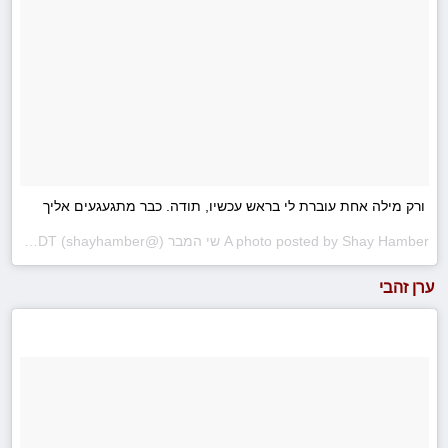
ורק מילה אחת עוברת לי בראש עכשיו, תודה. כבר מתגעגעים אליך
A photo posted by Shay Hamber שי המבר (@shayhamber) on
Sep 28, 2016 at 1:37am PDT
ערן זהבי