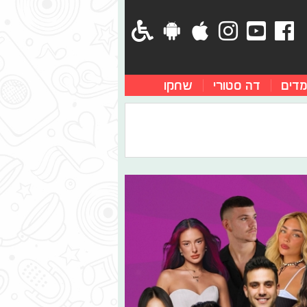
מדים
דה סטורי
שחקו