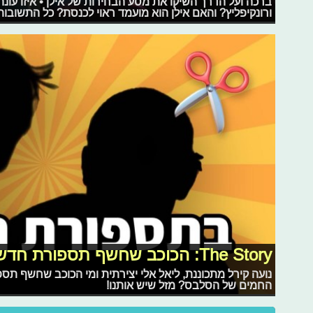
ברכה ועל הדרך השיקו את מסע הבחירות של אילן • איזו עונה
ורונקיפליץ? והאם אילן הוא מועמד ראוי לכנסת? כל התשובות
The Story: הכוכב שחשף תספורת חדשה!
נועה קירל מתכוננת, ליאל אלי יצירתית ומי הכוכב שחשף 
החמים של הסלבס? מזל שיש אותנו!