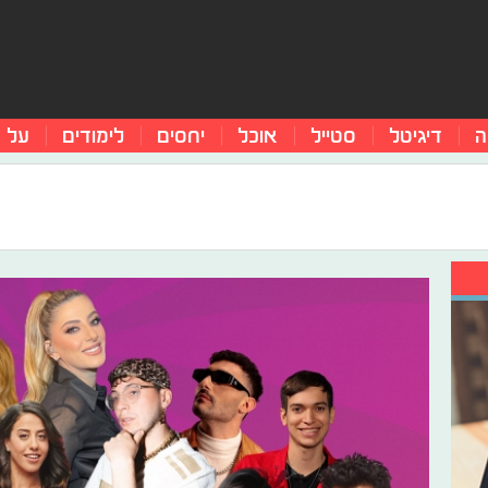
ה
דיגיטל
סטייל
אוכל
יחסים
לימודים
על 