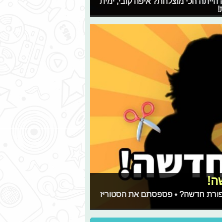
 הייתה הכי מוצלחת? איפה קובי, ימית
!
תספורת חדשה? • פספסתם את הסטוריז