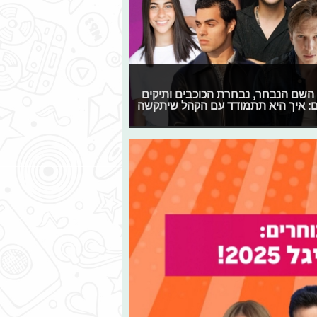
קת הפסטיגל חושפת פרטיים רשמיים על המופע ל-2025: השם הנבחר, נבחרת הכוכבים ותיקים
גם: איך היא תתמודד עם הקהל שיתקשה