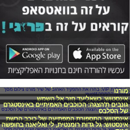
יומולדת VIP: בחרו את התפקיד האהוב של שיר
מורנו
אינסטוש: כשאליעד חזר אל השמש
גונבים ת'הצגה: הכוכבים האמיתיים באינסטגרם
של הסלבס
אינסטוש: התספורת המפתיעה של כוכב הרשת
אינסטוש: גל גדות רומנטית, לי ואליאנה בחופשה