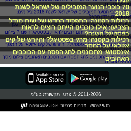
זוגית
70 כוכבי הנוער המובילים של ישראל לשנת
2018
רכילות בקטנה: התפקיד החדש של שירן סנדל
הצביעו: אילו כוכבים הייתם רוצים לראות
בפסטיגל השנה?
רכילות בקטנה: מרגי בפסטיגל? והיורש של קים
אזולאי על המסך
אינסטוש: מתכוננים לחג הפסח עם הכוכבים
האהובים
2011-2026 © פרוגי תקשורת בע"מ
תנאי שימוש
מדיניות פרטיות
|