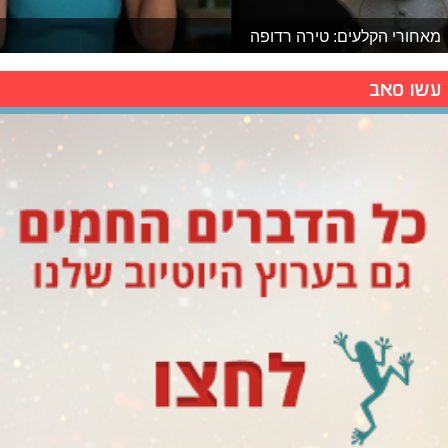
מאחורי הקלעים: טירה רדופה
עשו סאב