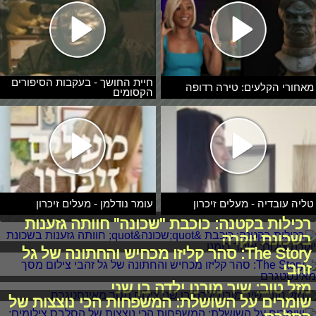
חיית החושך - בעקבות הסיפורים
מאחורי הקלעים: טירה רדופה
הקסומים
טליה עובדיה - מעלים זיכרון
עומר נודלמן - מעלים זיכרון
רכילות בקטנה: כוכבת "שכונה" חוותה גזענות
בשכונת יוקרה
The Story: סהר קליזו מכחיש והחתונה של גל
זהבי
מזל טוב: שיר מורנו ילדה בן שני
שומרים על השושלת: המשפחות הכי נוצצות של