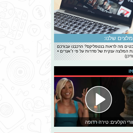
לצים שלנו:
ים מה לראות בנטפליקס? הרכבנו עבורכם
 המלצה ענקית של סדרות על פי ז׳אנרים •
כן)
או
רי הקלעים: טירה רדופה