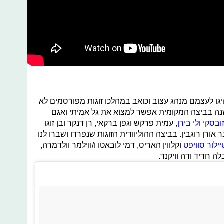
 הנהיגו לעצמם מנהג עצוב וכואב במהלכו זוגות מפורסמים לא
שנה בביצה המקומית אפשר למצוא את גל אמיתי ואגם
זובסקי
ו
לי בירן
, עמית פרקש וגפן ברקאי, רן דנקר ובן זוגו
ן רוגבין. בביצה ההוליוודית הזוגות שנפרדו ושברו לנו
יילור סוויפט
וקלווין האריס, דמי לובאטו ו/ווילמר וולדמרה,
ה חדיד ודה וויקנד.