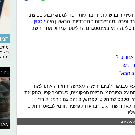
שיתוף ברשתות החברתיות הפך למנהג קבוע בביצה,
רה ופרשו מהרשתות החברתיות. הראשון היה
ג'סטין
סלינה גומז באינסטגרם החליטט למחוק את החשבון
המומ
מתלבט
רשימת
(מתעד
הנוער
ווידי
כב הבא"
 שבניגוד לביבר היא התגעגעה והחזירה אותו לאחר
 על מפורסמי הביצה המקומית, כשתומר קפון מחק את
ו סלבס שהחליטו לפרוש, בינהם גם נורמני קורדיי
לאחר שהותקפה בהערות גזעניות ודמי לובאטו החליטה
יו.
אינסטגרם
מאחו