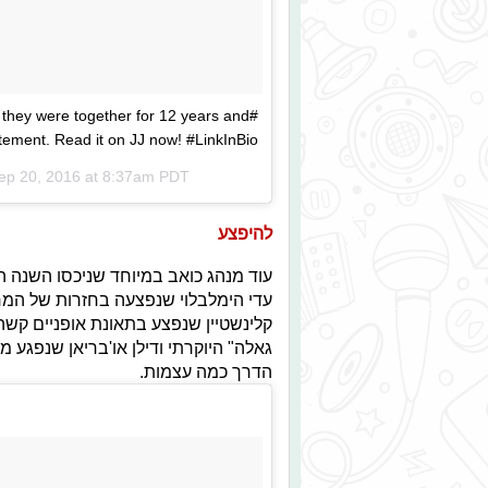
 - they were together for 12 years and
atement. Read it on JJ now! #LinkInBio
ep 20, 2016 at 8:37am PDT
להיפצע
עוד מנהג כואב במיוחד שניכסו השנה ה
עדי הימלבלוי שנפצעה בחזרות של המח
קלינשטיין שנפצע בתאונת אופניים קשה 
גאלה" היוקרתי ודילן או'בריאן שנפגע
הדרך כמה עצמות.