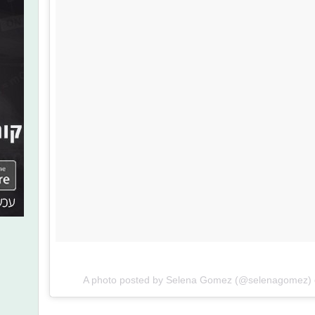
A photo posted by Selena Gomez (@selenagomez)