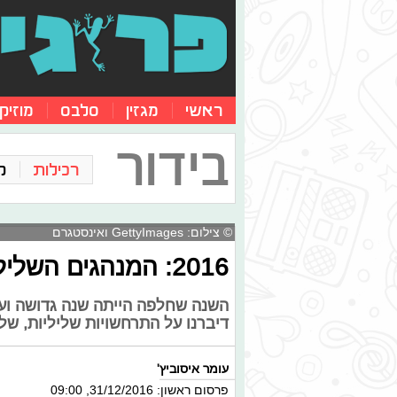
ראשי
מגזין
סלבס
מוזיק
בידור
רכילות
ק
© צילום: GettyImages ואינסטגרם
2016: המנהגים השליליים שהסלבס אימצו לעצמם
השנה שחלפה הייתה שנה גדושה וע
דיברנו על התרחשויות שליליות, של
עומר איסוביץ'
פרסום ראשון: 31/12/2016, 09:00