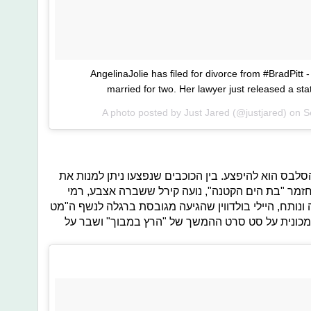
#AngelinaJolie has filed for divorce from #BradPitt
married for two. Her lawyer just released a st
A photo posted by Just Jared (@justjared) on
S
סלבס הוא להיפצע. בין הכוכבים שנפצעו ניתן למנות את
זמר "בת הים הקטנה", נועה קירל ששברה אצבע, רמי
ונותח, היילי בולדווין שהגיעה מגובסת ברגלה לנשף ה"מט
 ממכונית על סט סרט ההמשך של "הרץ במבוך" ושבר על