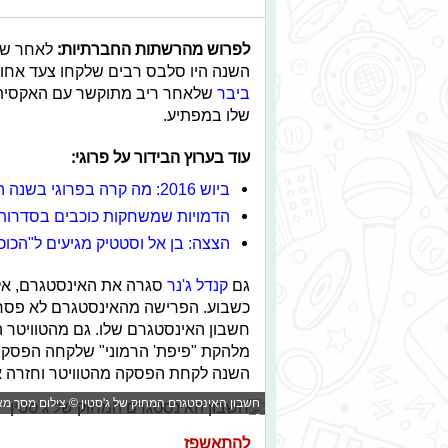
לפרוש מהרשתות החברתיות:
לאחר שה
השנה היו סלבס רבים שלקחו צעד אחו
ביבר
שלאחר ריב מתוקשר עם האקסית 
שלו במפתיע.
עוד בערוץ הבידור על פרוגי:
ביוש 2016: מה קרה בפרוגי בשנה האחרונה?
הדמויות שמשחקות כוכבים בסדרות 
הצצה: בן אל וסטטיק מגיעים ל"הכו
גם
קנדל ג'נר
סגרה את האינסטגרם, אלא
כשבוע. הפרישה מהאינסטגרם לא פסחה
חשבון האינסטגרם שלו. גם מהטוויטר הי
מלהקת "פיפת' הרמוני" שלקחה הפסקה 
השנה לקחת הפסקה מהטוויטר וחזרה אל
חשבון האינסטגרם המחוק של ג'סטין © צילום מסך מ
להתאשפז