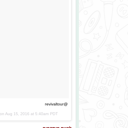
@revivaltour
 on
Aug 15, 2016 at 5:40am PDT