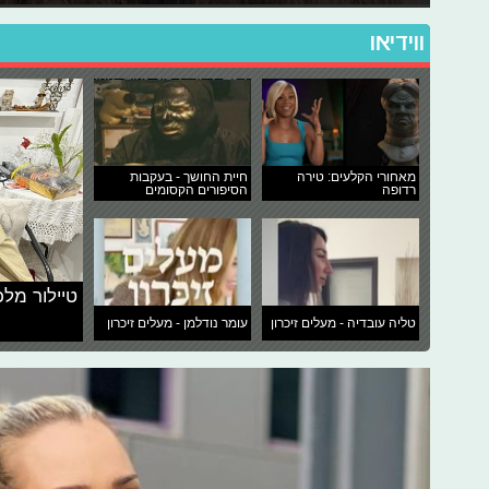
ווידיאו
מאחורי הקלעים: טירה
חיית החושך - בעקבות
רדופה
הסיפורים הקסומים
טיילור מלכ
טליה עובדיה - מעלים זיכרון
עומר נודלמן - מעלים זיכרון