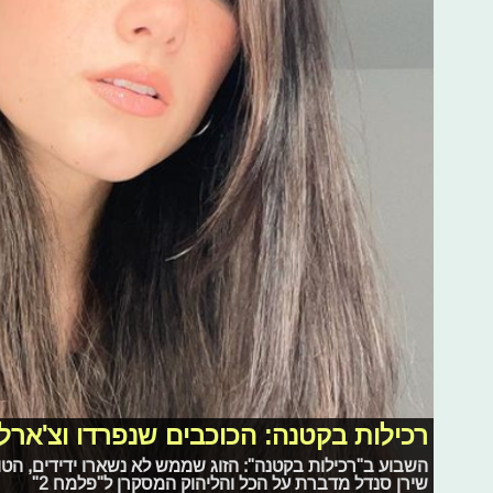
רכילות בקטנה: הכוכבים שנפרדו וצ'אר
השבוע ב"רכילות בקטנה": הזוג שממש לא נשארו ידידים, הטוו
שירן סנדל מדברת על הכל והליהוק המסקרן ל"פלמח 2"