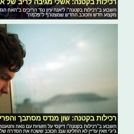
רכילות בקטנה: אשלי מגיבה לריב של אלי
השבוע ב"רכילות בקטנה": ליאנה עיון נגד הריבים ב"האח הגדו
מקצוע חדש והכוכב החדש שמצטרף ל"פלמח"
רכילות בקטנה: שון מנדס מסתבך והפרי
השבוע ב"רכילות בקטנה": דיקסי על הזוגיות עם נואה והטענ
ג'יג'י וזאין עדיין לא החליטו וגם: הכוכב ששכח את הסדרה שלו