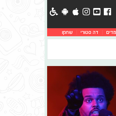
מדים
דה סטורי
שחקו