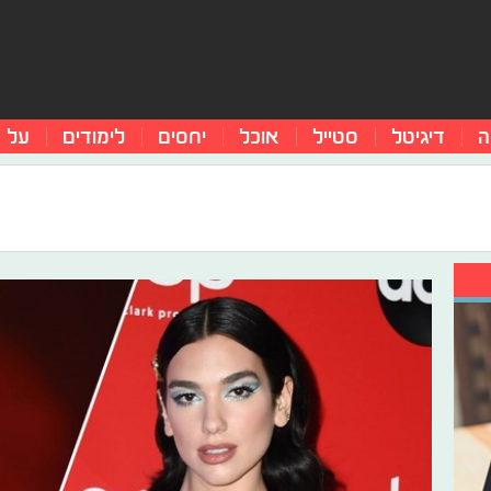
ה
דיגיטל
סטייל
אוכל
יחסים
לימודים
על 