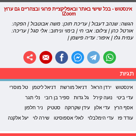
אינסטוש - בכל שישי באתר ובאפליקציית פרוגי ובצהריים גם ערוץ
Zoom!
הגשה: שנהב דעבול | עריכת תוכן: משה אבוטבול | הפקה:
אורטל כהן | צילום: אבי חי | בימוי וניתוב: אלי סגל | עריכה:
עמית גלז | איפור: עדיה פישמן |
תגיות
אינסטוש
ירדן הראל
דניאל מורשת
דניאל ליטמן
טל מוסרי
עדי ביטי
נועה קירל
גל גדות
ספיר בן רובי
נלי תגר
אסף הרץ
עדי אלון
עידן שקרוקה
סטטיק
ניר חלפון
עודד פז
עדי הימלבלוי
לאלי אספוסיטו
שירה לוי
יעל אלקנה