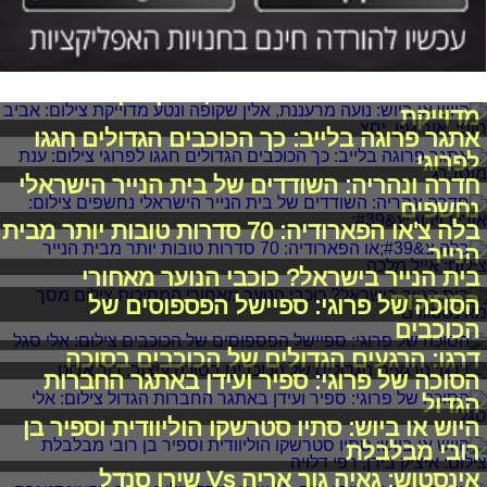
היוש או ביוש: נועה מרעננת, אלין שקופה ונטע
מדוייקת
אתגר פרוגה בלייב: כך הכוכבים הגדולים חגגו
לפרוגי
חדרה ונהריה: השודדים של בית הנייר הישראלי
נחשפים
בלה צ'או הפארודיה: 70 סדרות טובות יותר מבית
הנייר
בית הנייר בישראל? כוכבי הנוער מאחורי
המסיכות
הסוכה של פרוגי: ספיישל הפספוסים של
הכוכבים
דרגו: הרגעים הגדולים של הכוכבים בסוכה
הסוכה של פרוגי: ספיר ועידן באתגר החברות
הגדול
היוש או ביוש: סתיו סטרשקו הוליוודית וספיר בן
רובי מבלבלת
אינסטוש: גאיה גור אריה Vs שירן סנדל