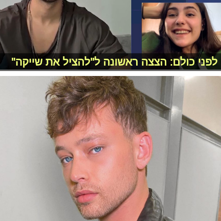
לפני כולם: הצצה ראשונה ל"להציל את שייקה"