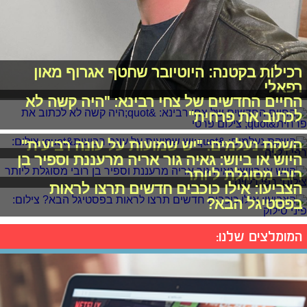
רכילות בקטנה: היוטיובר שחטף אגרוף מאון
רפאלי
החיים החדשים של צחי רבינא: "היה קשה לא
לכתוב את פרחית"
השקת נעלמים: "יש שמועות על עונה רביעית"
היוש או ביוש: גאיה גור אריה מרעננת וספיר בן
רובי מסוגלת ליותר
הצביעו: אילו כוכבים חדשים תרצו לראות
בפסטיגל הבא?
המומלצים שלנו: