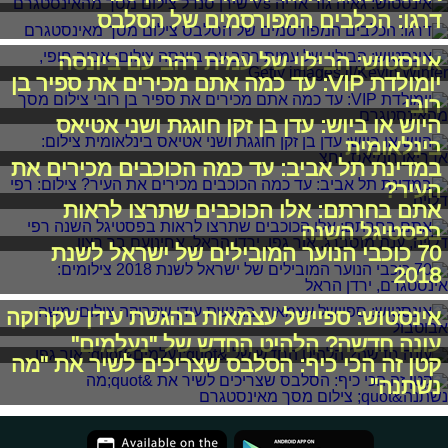
דרגו: הכלבים המפורסמים של הסלבס
אינסטוש: הבילוי של עמית רהב עם ביונסה
יומולדת VIP: עד כמה אתם מכירים את ספיר בן
רובי
היוש או ביוש: עדן בן זקן חוגגת ושני אטיאס
בינלאומית
במדינת תל אביב: עד כמה הכוכבים מכירים את
העיר?
אתם בחרתם: אלו הכוכבים שתרצו לראות
בפסטיגל השנה
70 כוכבי הנוער המובילים של ישראל לשנת
2018
אינסטוש: ספיישל עצמאות בהגשת עידן שקרוקה
עונה חדשה? הלהיט החדש של "נעלמים"
קטן זה הכי כיף: הסלבס שצריכים לשיר את "מה
נשתנה"